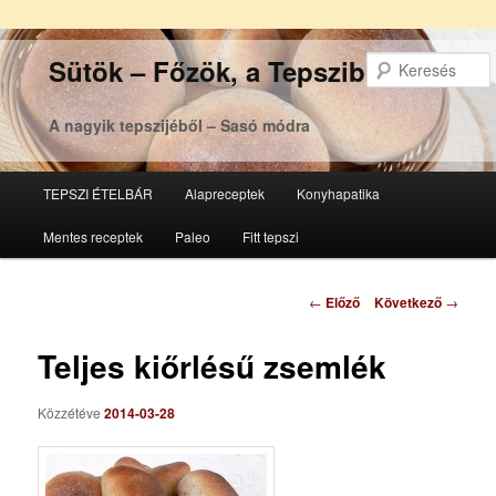
Sütök – Főzök, a Tepsziből
A nagyik tepszijéből – Sasó módra
Főmenü
TEPSZI ÉTELBÁR
Alapreceptek
Konyhapatika
Tovább
Tovább
Mentes receptek
Paleo
Fitt tepszi
az
a
elsődleges
másodlagos
Bejegyzés
←
Előző
Következő
→
navigáció
tartalomra
tartalomra
Teljes kiőrlésű zsemlék
Közzétéve
2014-03-28