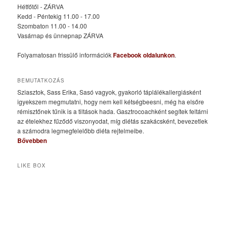
Hétfőtől - ZÁRVA
Kedd - Péntekig 11.00 - 17.00
Szombaton 11.00 - 14.00
Vasárnap és ünnepnap ZÁRVA
Folyamatosan frissülő információk
Facebook oldalunkon
.
BEMUTATKOZÁS
Sziasztok, Sass Erika, Sasó vagyok, gyakorló táplálékallergiásként
igyekszem megmutatni, hogy nem kell kétségbeesni, még ha elsőre
rémisztőnek tűnik is a tiltások hada. Gasztrocoachként segítek feltárni
az ételekhez fűződő viszonyodat, míg diétás szakácsként, bevezetlek
a számodra legmegfelelőbb diéta rejtelmeibe.
Bővebben
LIKE BOX