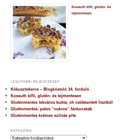
Kossuth kifli, glutén- és
tejmentesen
LEGUTÓBBI BEJEGYZÉSEK
Kókusztekercs – Blogkóstoló 34. forduló
Kossuth kifli, glutén- és tejmentesen
Gluténmentes lekváros bukta, ch csökkentett lisztből
Gluténmentes, paleo “cukros” fánkocskák
Gluténmentes krémes szilvás pite
KATEGÓRIA
K