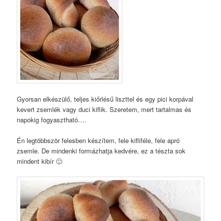
Gyorsan elkészülő, teljes kiőrlésű liszttel és egy pici korpával
kevert zsemlék vagy duci kiflik. Szeretem, mert tartalmas és
napokig fogyasztható….
Én legtöbbször felesben készítem, fele kifliféle, fele apró
zsemle. De mindenki formázhatja kedvére, ez a tészta sok
mindent kibír 🙂