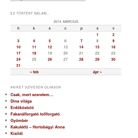
a
t
EZ TÖRTÉNT NÁLAM…
e
g
2014. MÁRCIUS
ó
h
k
s
c
p
s
v
r
1
2
i
3
4
5
6
7
8
9
a
10
11
12
13
14
15
16
17
18
19
20
21
22
23
24
25
26
27
28
29
30
31
« feb
ápr »
AKIKET SZÍVESEN OLVASOK
Csak, mert szeretem…
Dina világa
Erdőkóstoló
Fakanálforgató tollforgató
Gyömbér
Kakukkfű – Hortobágyi Anna
Kisildi