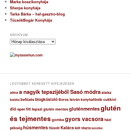
Marka boszikonyhája
Sherpa konyhája
Tarka Bárka – hal-gasztro-blog
TücsökBogár Konyhája
ARCHÍVUM
A
r
c
h
í
v
u
m
LEGTÖBBET KERESETT KIFEJEZÉSEK
a nagyik tepszijéből Sasó módra
ataisz
alma
blogkóstoló
befőzés
cukkini
Boros István konyhafőnök
batáta
glutén
gluténmentes
dió
eper
fitt tepszi
glutén mentes
és tejmentes
gyors vacsora
gomba
házi
húsmentes
Kalács
pékség
Húsvét
kelt tészta
kenőke