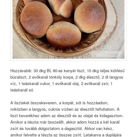
Hozzávalók: 30 dkg BL 80-as kenyér liszt, 10 dkg teljes kiőrlésű
búzaliszt, 2 evőkanál tönköly korpa, 2 dkg élesztő, 2 dl langyos
víz, 1 teáskanál cukor, 1 evőkanál olaj, 2 evőkanál zsír, 1
teáskanál só.
A liszteket összekeverem, a korpát, sót is hozzáadom,
miközben a langyos, cukros vízben az élesztőt felfuttatom. A
liszt keverékhez adom az élesztőt és az olajat és kidagasztom.
Amikor a tészta már összeállt, akkor adom hozzá a két kanál
zsírt és tovább dolgoztatom a dagasztót. Akkor van kész,
amikor felvette a tészta az összes zsírt. Letakarva a duplájára