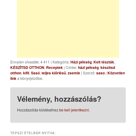
Ennyien olvasták: 4 411
|
Kategória:
Házi pékség
,
Kelt tészták
,
KÉSZÍTSD OTTHON
,
Receptek
| Címke:
házi pékség
,
készítsd
otthon
,
kifli
,
Sasó
,
teljes kiőrlésű
,
zsemle
| Szerző:
saso
|
Közvetlen
link
a könyvjelzőbe.
Vélemény, hozzászólás?
Hozzászólás küldéséhez
be kell jelentkezni
.
TEPSZI ÉTELBÁR NYITVA: