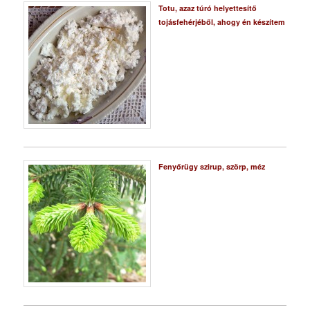
Totu, azaz túró helyettesítő
tojásfehérjéből, ahogy én készítem
Fenyőrügy szirup, szörp, méz