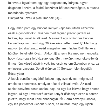
felhívta a figyelmem egy-egy öregasszony kérges, agyon
dolgozott kezére, a földtől kiszáradt bőr cserzettségére, a munka
maradandó nyomaira.
Hiányoznak ezek a piaci körutak (is)…
Hogy miért pont egy bundás kenyér kapcsán jutnak eszembe
ezek a gondolatok? Részben mert tegnap piacon jártam és
tudom, Apu most is elkísért. Másrészt egy ominózus bundás
kenyér kapcsán, amit úgy 30 éve készítettem neki 🙂 Merthogy
nagyon jót akartam… ezért megpakoltam minden földi illetve a
hűtőben fellelhető jóval… Akkortájt a technika még nem engedte,
hogy ripsz-ropsz lefotózzunk egy ételt, nekünk még fekete-fehér
filmes fényképző gépünk volt, így csak ez emlékeimben él ez az
ominózus vacsora. De ott élénken 🙂 Sokszor felemlegetjük
Édsanyával.
A kisült bundás kenyérből készült egy szendvics, méghozzá
emeletes szendvics, amolyan késsel-villával evős. Az első
szelet kenyérre került sonka, sajt, és egy kis lekvár, hogy színes
legyen, rá egy következő szelet kenyér (Édsanya ezen a ponton
jelezte, hogy most kéne abbahagyni 🙂 ), arra savanyú uborka,
egy kis pörköltből kicsent hússal, és mustár, majd egy újabb