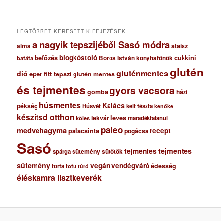
v
u
m
LEGTÖBBET KERESETT KIFEJEZÉSEK
a nagyik tepszijéből Sasó módra
ataisz
alma
blogkóstoló
befőzés
cukkini
Boros István konyhafőnök
batáta
glutén
gluténmentes
dió
eper
fitt tepszi
glutén mentes
és tejmentes
gyors vacsora
gomba
házi
húsmentes
Kalács
pékség
Húsvét
kelt tészta
kenőke
készítsd otthon
lekvár
leves
maradéktalanul
köles
paleo
medvehagyma
recept
palacsinta
pogácsa
Sasó
tejmentes
tejmentes
sütemény
spárga
sütőtök
sütemény
vegán
vendégváró
édesség
torta
totu
túró
éléskamra lisztkeverék