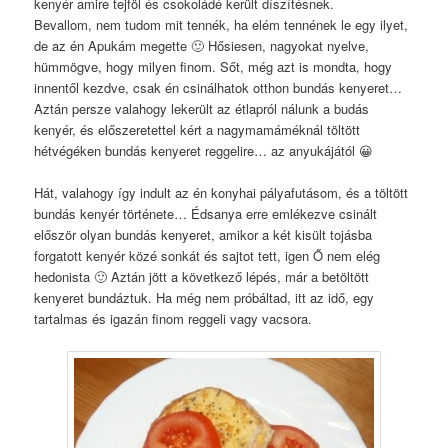
kenyér amire tejföl és csokoládé került díszítésnek.
Bevallom, nem tudom mit tennék, ha elém tennének le egy ilyet,
de az én Apukám megette 🙂 Hősiesen, nagyokat nyelve,
hümmögve, hogy milyen finom. Sőt, még azt is mondta, hogy
innentől kezdve, csak én csinálhatok otthon bundás kenyeret…
Aztán persze valahogy lekerült az étlapról nálunk a budás
kenyér, és előszeretettel kért a nagymamáméknál töltött
hétvégéken bundás kenyeret reggelire… az anyukájától 😀
Hát, valahogy így indult az én konyhai pályafutásom, és a töltött
bundás kenyér története… Édsanya erre emlékezve csinált
először olyan bundás kenyeret, amikor a két kisült tojásba
forgatott kenyér közé sonkát és sajtot tett, igen Ő nem elég
hedonista 🙂 Aztán jött a következő lépés, már a betöltött
kenyeret bundáztuk. Ha még nem próbáltad, itt az idő, egy
tartalmas és igazán finom reggeli vagy vacsora.