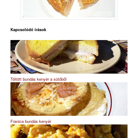
Kapcsolódó írások
Töltött bundás kenyér a sütőből
Franica bundás kenyér