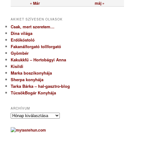
« Már
máj »
AKIKET SZÍVESEN OLVASOK
Csak, mert szeretem…
Dina világa
Erdőkóstoló
Fakanálforgató tollforgató
Gyömbér
Kakukkfű – Hortobágyi Anna
Kisildi
Marka boszikonyhája
Sherpa konyhája
Tarka Bárka – hal-gasztro-blog
TücsökBogár Konyhája
ARCHÍVUM
A
r
c
h
í