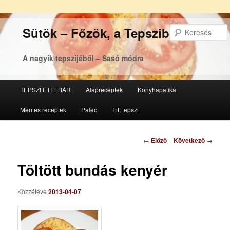
Sütök – Főzök, a Tepsziből
A nagyik tepszijéből – Sasó módra
Főmenü
TEPSZI ÉTELBÁR
Alapreceptek
Konyhapatika
Tovább
Tovább
Mentes receptek
Paleo
Fitt tepszi
az
a
elsődleges
másodlagos
Bejegyzés
←
Előző
Következő
→
navigáció
tartalomra
tartalomra
Töltött bundás kenyér
Közzétéve
2013-04-07