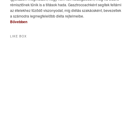
rémisztőnek tűnik is a tiltások hada. Gasztrocoachként segítek feltárni
az ételekhez fűződő viszonyodat, míg diétás szakácsként, bevezetlek
a számodra legmegfelelőbb diéta rejtelmeibe.
Bővebben
LIKE BOX