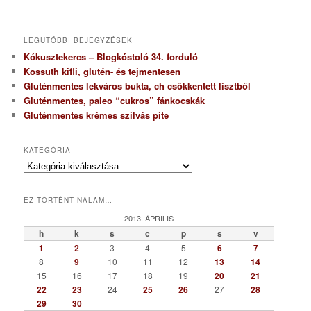
LEGUTÓBBI BEJEGYZÉSEK
Kókusztekercs – Blogkóstoló 34. forduló
Kossuth kifli, glutén- és tejmentesen
Gluténmentes lekváros bukta, ch csökkentett lisztből
Gluténmentes, paleo “cukros” fánkocskák
Gluténmentes krémes szilvás pite
KATEGÓRIA
K
a
t
EZ TÖRTÉNT NÁLAM…
e
g
2013. ÁPRILIS
ó
h
k
s
c
p
s
v
r
1
2
3
4
5
6
7
i
8
9
10
11
12
13
14
a
15
16
17
18
19
20
21
22
23
24
25
26
27
28
29
30