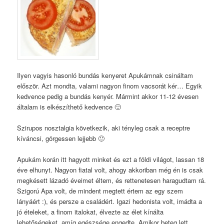
Ilyen vagyis hasonló bundás kenyeret Apukámnak csináltam
először. Azt mondta, valami nagyon finom vacsorát kér… Egyik
kedvence pedig a bundás kenyér. Mármint akkor 11-12 évesen
általam is elkészíthető kedvence 🙂
Szirupos nosztalgia következik, aki tényleg csak a receptre
kíváncsi, görgessen lejjebb 🙂
Apukám korán itt hagyott minket és ezt a földi világot, lassan 18
éve elhunyt. Nagyon fiatal volt, ahogy akkoriban még én is csak
megkésett lázadó éveimet éltem, és rettenetesen haragudtam rá.
Szigorú Apa volt, de mindent megtett értem az egy szem
lányáért :), és persze a családért. Igazi hedonista volt, imádta a
jó ételeket, a finom italokat, élvezte az élet kínálta
lehetőségeket, amíg egészsége engedte. Amikor beteg lett