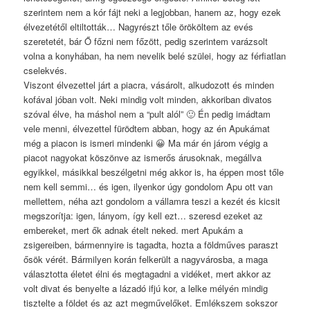
szerintem nem a kór fájt neki a legjobban, hanem az, hogy ezek
élvezetétől eltiltották… Nagyrészt tőle örököltem az evés
szeretetét, bár Ő főzni nem főzött, pedig szerintem varázsolt
volna a konyhában, ha nem nevelik belé szülei, hogy az férfiatlan
cselekvés.
Viszont élvezettel járt a piacra, vásárolt, alkudozott és minden
kofával jóban volt. Neki mindig volt minden, akkoriban divatos
szóval élve, ha máshol nem a “pult alól” 🙂 Én pedig imádtam
vele menni, élvezettel fürödtem abban, hogy az én Apukámat
még a piacon is ismeri mindenki 😀 Ma már én járom végig a
piacot nagyokat köszönve az ismerős árusoknak, megállva
egyikkel, másikkal beszélgetni még akkor is, ha éppen most tőle
nem kell semmi… és igen, ilyenkor úgy gondolom Apu ott van
mellettem, néha azt gondolom a vállamra teszi a kezét és kicsit
megszorítja: igen, lányom, így kell ezt… szeresd ezeket az
embereket, mert ők adnak ételt neked. mert Apukám a
zsigereiben, bármennyire is tagadta, hozta a földműves paraszt
ősök vérét. Bármilyen korán felkerült a nagyvárosba, a maga
választotta életet élni és megtagadni a vidéket, mert akkor az
volt divat és benyelte a lázadó ifjú kor, a lelke mélyén mindig
tisztelte a földet és az azt megművelőket. Emlékszem sokszor