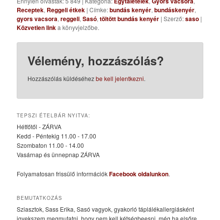
Ennyien olvasták: 5 849
|
Kategória:
Egytálételek
,
Gyors vacsora
,
Receptek
,
Reggeli étkek
| Címke:
bundás kenyér
,
bundáskenyér
,
gyors vacsora
,
reggeli
,
Sasó
,
töltött bundás kenyér
| Szerző:
saso
|
Közvetlen link
a könyvjelzőbe.
Vélemény, hozzászólás?
Hozzászólás küldéséhez
be kell jelentkezni
.
TEPSZI ÉTELBÁR NYITVA:
Hétfőtől - ZÁRVA
Kedd - Péntekig 11.00 - 17.00
Szombaton 11.00 - 14.00
Vasárnap és ünnepnap ZÁRVA
Folyamatosan frissülő információk
Facebook oldalunkon
.
BEMUTATKOZÁS
Sziasztok, Sass Erika, Sasó vagyok, gyakorló táplálékallergiásként
igyekszem megmutatni, hogy nem kell kétségbeesni, még ha elsőre