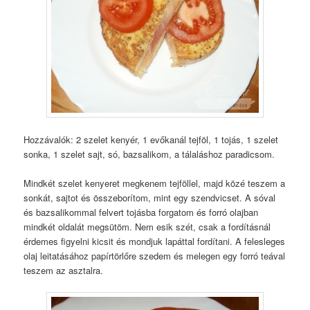
Hozzávalók: 2 szelet kenyér, 1 evőkanál tejföl, 1 tojás, 1 szelet
sonka, 1 szelet sajt, só, bazsalikom, a tálaláshoz paradicsom.
Mindkét szelet kenyeret megkenem tejföllel, majd közé teszem a
sonkát, sajtot és összeborítom, mint egy szendvicset. A sóval
és bazsalikommal felvert tojásba forgatom és forró olajban
mindkét oldalát megsütöm. Nem esik szét, csak a fordításnál
érdemes figyelni kicsit és mondjuk lapáttal fordítani. A felesleges
olaj leitatásához papírtörlőre szedem és melegen egy forró teával
teszem az asztalra.