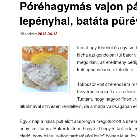
Póréhagymás vajon pá
lepényhal, batáta püré
Közzétéve
2013-04-13
Ismét egy kísérlet és egy kis
Néha azt gondolom túl bátor v
megoldani, az eredmény pedig
kétségbeesésem elfeledtette
Többször volt szerencsém már
tányéron érkezett az asztalra
Tudtam, hogy nagyon finom, t
alkalmával szívesen rendeltem, de a maga valóságában edd
Egyik nap a halas pult előtt ácsorogva megütközött a szem
ennyi volt kiírva. Rákérdeztem, hogy ezt hogy is kell értelme
eladó, hogy hát a “pulton tarthatósági ideje” holnap lejár, íg