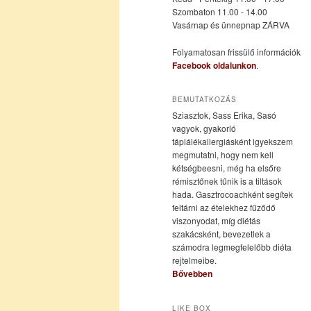
Szombaton 11.00 - 14.00
Vasárnap és ünnepnap ZÁRVA
tartalomra
tartalomra
Folyamatosan frissülő információk
Facebook oldalunkon
.
BEMUTATKOZÁS
Sziasztok, Sass Erika, Sasó
vagyok, gyakorló
táplálékallergiásként igyekszem
megmutatni, hogy nem kell
kétségbeesni, még ha elsőre
rémisztőnek tűnik is a tiltások
hada. Gasztrocoachként segítek
feltárni az ételekhez fűződő
viszonyodat, míg diétás
szakácsként, bevezetlek a
számodra legmegfelelőbb diéta
rejtelmeibe.
Bővebben
LIKE BOX