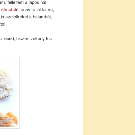
m, felleltem a lapos hal
t
útmutató
, annyira jól leírva,
is szeletkéket a halamból,
te!
z ebéd, hiszen vékony kis