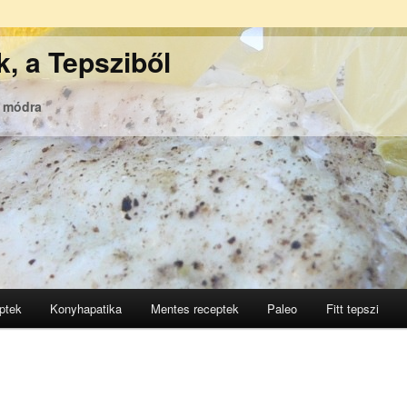
, a Tepsziből
ó módra
ptek
Konyhapatika
Mentes receptek
Paleo
Fitt tepszi