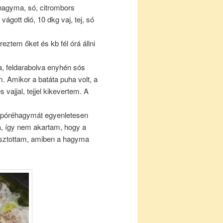
éhagyma, só, citrombors
ágott dió, 10 dkg vaj, tej, só
reztem őket és kb fél órá állni
, feldarabolva enyhén sós
m. Amikor a batáta puha volt, a
vajjal, tejjel kikevertem. A
tt póréhagymát egyenletesen
jta, így nem akartam, hogy a
lasztottam, amiben a hagyma