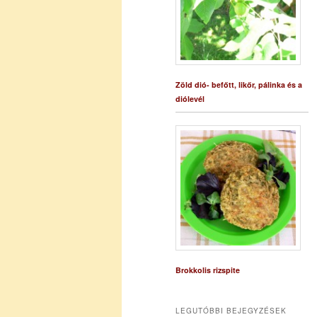
Zöld dió- befőtt, likőr, pálinka és a
diólevél
Brokkolis rizspite
LEGUTÓBBI BEJEGYZÉSEK