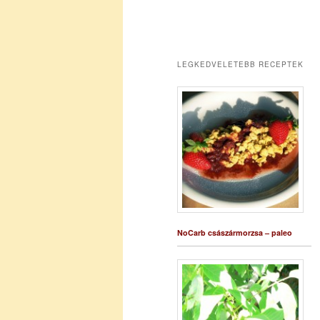
LEGKEDVELETEBB RECEPTEK
NoCarb császármorzsa – paleo