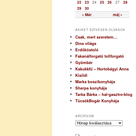
22
23
24
25
26
27
28
29
30
« Már
máj »
AKIKET SZÍVESEN OLVASOK
Csak, mert szeretem…
Dina világa
Erdőkóstoló
Fakanálforgató tollforgató
Gyömbér
Kakukkfű – Hortobágyi Anna
Kisildi
Marka boszikonyhája
Sherpa konyhája
Tarka Bárka – hal-gasztro-blog
TücsökBogár Konyhája
ARCHÍVUM
A
r
c