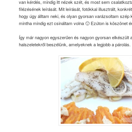
van kérdés, mindig itt nézek szét, és most sem csalatkozta
filézésének leírását. Mit leírását, fotókkal illusztrált, konkré
hogy úgy álltam neki, és olyan gyorsan varázsoltam szép k
mintha mindig ezt csináltam volna 🙂 Ezúton is köszönet ér
Így már nagyon egyszerűen és nagyon gyorsan elkészült a
halszeletekről beszélünk, amelyeknek a legjobb a párolás.