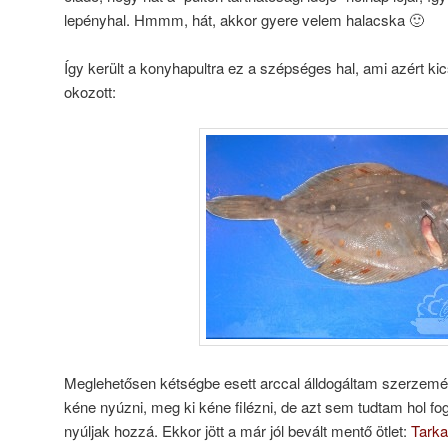
lepényhal. Hmmm, hát, akkor gyere velem halacska 🙂
Így került a konyhapultra ez a szépséges hal, ami azért ki
okozott:
Meglehetősen kétségbe esett arccal álldogáltam szerzemé
kéne nyúzni, meg ki kéne filézni, de azt sem tudtam hol f
nyúljak hozzá. Ekkor jött a már jól bevált mentő ötlet:
Tarka