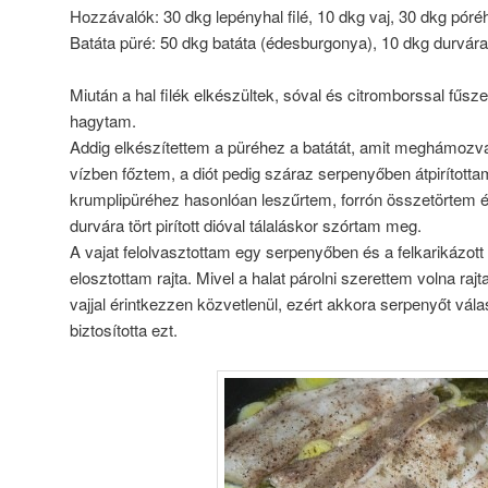
Hozzávalók: 30 dkg lepényhal filé, 10 dkg vaj, 30 dkg pór
Batáta püré: 50 dkg batáta (édesburgonya), 10 dkg durvára v
Miután a hal filék elkészültek, sóval és citromborssal fűsze
hagytam.
Addig elkészítettem a püréhez a batátát, amit meghámozva
vízben főztem, a diót pedig száraz serpenyőben átpirította
krumplipüréhez hasonlóan leszűrtem, forrón összetörtem és 
durvára tört pirított dióval tálaláskor szórtam meg.
A vajat felolvasztottam egy serpenyőben és a felkarikázo
elosztottam rajta. Mivel a halat párolni szerettem volna ra
vajjal érintkezzen közvetlenül, ezért akkora serpenyőt vá
biztosította ezt.