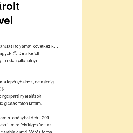
rolt
vel
 tanulási folyamat következik…
agyok 🙂 De sikerült
 minden pillanatnyi
…
 a lepényhalhoz, de mindig
 🙂
engerparti nyaralások
ig csak fotón láttam.
em a lepényhal árán: 299,-
zni, mire felvilágosított az
y darabja ennyi. Vörös foltos