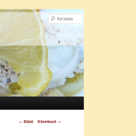
Keresés
Bejegyzés
←
Előző
Következő
→
navigáció