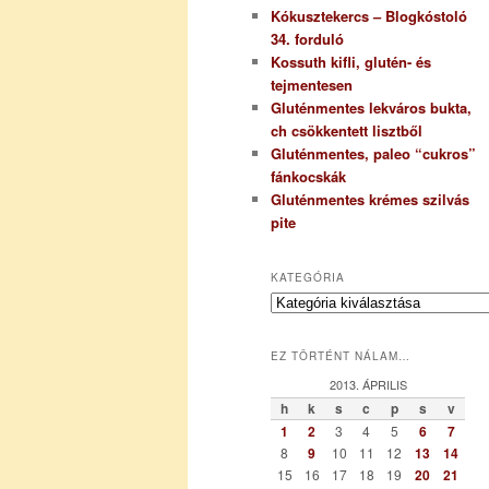
Kókusztekercs – Blogkóstoló
34. forduló
Kossuth kifli, glutén- és
tejmentesen
Gluténmentes lekváros bukta,
ch csökkentett lisztből
Gluténmentes, paleo “cukros”
fánkocskák
Gluténmentes krémes szilvás
pite
KATEGÓRIA
K
a
t
EZ TÖRTÉNT NÁLAM…
e
g
2013. ÁPRILIS
ó
h
k
s
c
p
s
v
r
1
2
3
4
5
6
7
i
8
9
10
11
12
13
14
a
15
16
17
18
19
20
21