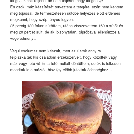
lángnál kicsit feljebb, de nem teljesen nagy lángon 🙂
Én csoki máz készítését terveztem a tetejére, ezért nem kentem
meg tojással, de természetesen sütőbe helyezés előtt érdemes
megkenni, hogy szép fényes legyen.
25 percig 180 fokon sütöttem, utána visszavettem 160 a sütőt és
még 20 percet sült, de aki bizonytalan, tűpróbával ellenőrizze a
végeredményt.
Végül csokimáz nem készült, mert az illatok annyira
felpiszkálták kis családom érzékszerveit, hogy közölték vagy
máz vagy fotó 😀 Én a fotó mellett döntöttem, de ők is lelkesen
mondtak le a mázról, hisz így előbb jutottak édességhez…