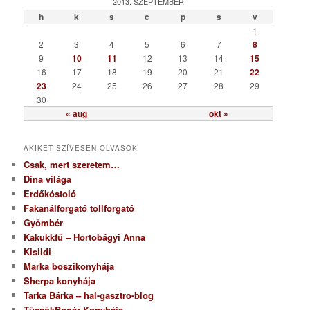
g
2013. SZEPTEMBER
ó
h
k
s
c
p
s
v
r
1
i
2
3
4
5
6
7
8
a
9
10
11
12
13
14
15
16
17
18
19
20
21
22
23
24
25
26
27
28
29
30
« aug
okt »
AKIKET SZÍVESEN OLVASOK
Csak, mert szeretem…
Dina világa
Erdőkóstoló
Fakanálforgató tollforgató
Gyömbér
Kakukkfű – Hortobágyi Anna
Kisildi
Marka boszikonyhája
Sherpa konyhája
Tarka Bárka – hal-gasztro-blog
TücsökBogár Konyhája