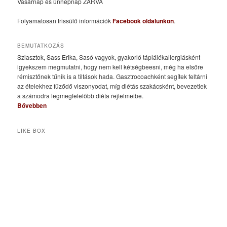
Vasárnap és ünnepnap ZÁRVA
Folyamatosan frissülő információk
Facebook oldalunkon
.
BEMUTATKOZÁS
Sziasztok, Sass Erika, Sasó vagyok, gyakorló táplálékallergiásként
igyekszem megmutatni, hogy nem kell kétségbeesni, még ha elsőre
rémisztőnek tűnik is a tiltások hada. Gasztrocoachként segítek feltárni
az ételekhez fűződő viszonyodat, míg diétás szakácsként, bevezetlek
a számodra legmegfelelőbb diéta rejtelmeibe.
Bővebben
LIKE BOX