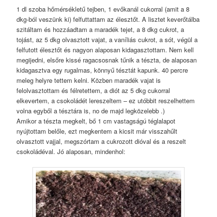
1 dl szoba hőmérsékletű tejben, 1 evőkanál cukorral (amit a 8
dkg-ból veszünk ki) felfuttattam az élesztőt. A lisztet keverőtálba
szitáltam és hozzáadtam a maradék tejet, a 8 dkg cukrot, a
tojást, az 5 dkg olvasztott vajat, a vaníliás cukrot, a sót, végül a
felfutott élesztőt és nagyon alaposan kidagasztottam. Nem kell
megijedni, elsőre kissé ragacsosnak tűnik a tészta, de alaposan
kidagasztva egy rugalmas, könnyű tésztát kapunk. 40 percre
meleg helyre tettem kelni. Közben maradék vajat is
felolvasztottam és félretettem, a diót az 5 dkg cukorral
elkevertem, a csokoládét lereszeltem – ez utóbbit reszelhettem
volna egyből a tésztára is, no de majd legközelebb .)
Amikor a tészta megkelt, bő 1 cm vastagságú téglalapot
nyújtottam belőle, ezt megkentem a kicsit már visszahűlt
olvasztott vajjal, megszórtam a cukrozott dióval és a reszelt
csokoládéval. Jó alaposan, mindenhol: