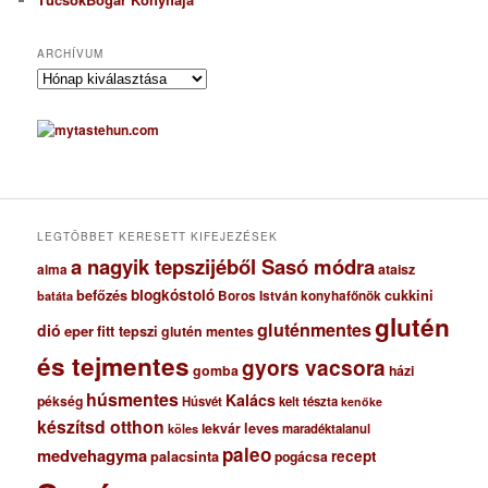
ARCHÍVUM
A
r
c
h
í
v
u
m
LEGTÖBBET KERESETT KIFEJEZÉSEK
a nagyik tepszijéből Sasó módra
ataisz
alma
blogkóstoló
befőzés
cukkini
Boros István konyhafőnök
batáta
glutén
gluténmentes
dió
eper
fitt tepszi
glutén mentes
és tejmentes
gyors vacsora
gomba
házi
húsmentes
Kalács
pékség
Húsvét
kelt tészta
kenőke
készítsd otthon
lekvár
leves
maradéktalanul
köles
paleo
medvehagyma
recept
palacsinta
pogácsa