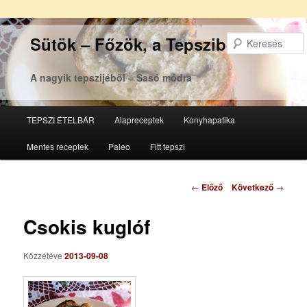
Sütök – Főzök, a Tepsziből
A nagyik tepszijéből – Sasó módra
Főmenü
TEPSZI ÉTELBÁR
Alapreceptek
Konyhapatika
Tovább
Tovább
Mentes receptek
Paleo
Fitt tepszi
az
a
elsődleges
másodlagos
Bejegyzés
←
Előző
Következő
→
navigáció
tartalomra
tartalomra
Csokis kuglóf
Közzétéve
2013-09-08