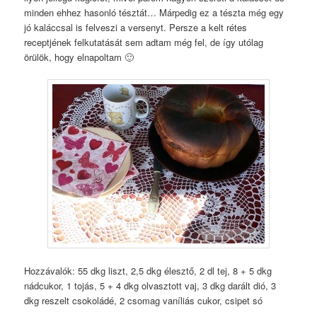
minden ehhez hasonló tésztát… Márpedig ez a tészta még egy
jó kaláccsal is felveszi a versenyt. Persze a kelt rétes
receptjének felkutatását sem adtam még fel, de így utólag
örülök, hogy elnapoltam 🙂
Hozzávalók: 55 dkg liszt, 2,5 dkg élesztő, 2 dl tej, 8 + 5 dkg
nádcukor, 1 tojás, 5 + 4 dkg olvasztott vaj, 3 dkg darált dió, 3
dkg reszelt csokoládé, 2 csomag vaníliás cukor, csipet só