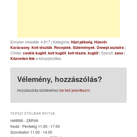
Ennyien olvasták: 4 817
|
Kategória:
Házi pékség
,
Húsvét
,
Karácsony
,
Kelt tészták
,
Receptek
,
Sütemények
,
Ünnepi asztalra
|
Címke:
csokis kuglóf
,
kelt kuglóf
,
kelt tészta
,
kuglóf
| Szerző:
saso
|
Közvetlen link
a könyvjelzőbe.
Vélemény, hozzászólás?
Hozzászólás küldéséhez
be kell jelentkezni
.
TEPSZI ÉTELBÁR NYITVA:
Hétfőtől - ZÁRVA
Kedd - Péntekig 11.00 - 17.00
Szombaton 11.00 - 14.00