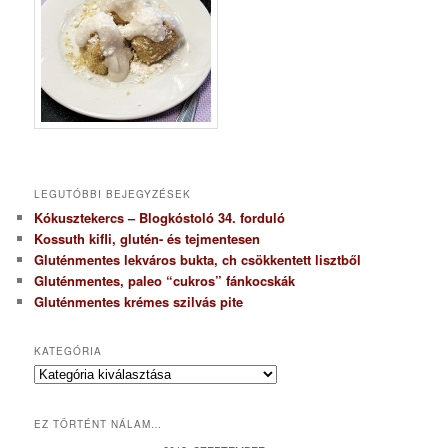
LEGUTÓBBI BEJEGYZÉSEK
Kókusztekercs – Blogkóstoló 34. forduló
Kossuth kifli, glutén- és tejmentesen
Gluténmentes lekváros bukta, ch csökkentett lisztből
Gluténmentes, paleo “cukros” fánkocskák
Gluténmentes krémes szilvás pite
KATEGÓRIA
K
a
t
EZ TÖRTÉNT NÁLAM…
e