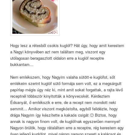
Hogy lesz a rétesből csokis kuglóf? Hát úgy, hogy amit kerestem
a Nagyi könyvében azt nem találtam meg, viszont egy
utólagosan beragasztott oldalon erre a kuglóf receptre
bukkantam…
Nem emlékszem, hogy Nagyim valaha sütött-e kuglófot, sőt
emlékeim szerint kuglóf sütő formája sem volt, ez a megsárgult
papírlap mégis úgy néz ki, mint amit sokat forgattak, a rajta lévő
receptnél többször kinyitották a könyvecskét. Kérdeztem
Édsanyát, ő emlékszik e erre, de a recept nem mondott neki
semmit… Amikor viszont megkóstolta, egyből felidézte, hogy
drága Nagyim így készítette a kakaós csigát 🙂 Biztos, hogy
annak is nagyon finom volt, de kuglófnak egyszerűen mennyei!
Nagyon örülök, hogy rátaláltam erre a receptre, rég kerestem egy
ilyen jellegű kuglófot, mivel párom nagyon szereti a kalácsot és