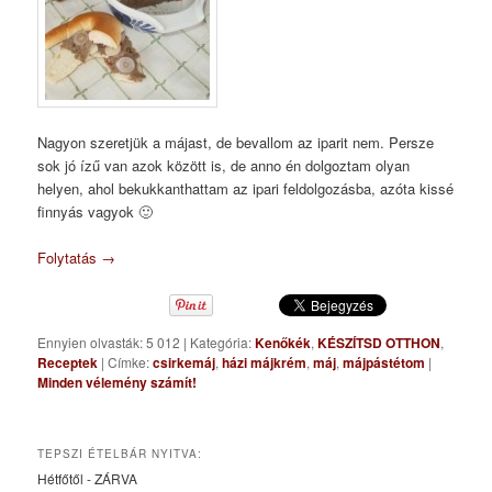
Nagyon szeretjük a májast, de bevallom az iparit nem. Persze
sok jó ízű van azok között is, de anno én dolgoztam olyan
helyen, ahol bekukkanthattam az ipari feldolgozásba, azóta kissé
finnyás vagyok 🙂
Folytatás
→
Ennyien olvasták: 5 012
|
Kategória:
Kenőkék
,
KÉSZÍTSD OTTHON
,
Receptek
|
Címke:
csirkemáj
,
házi májkrém
,
máj
,
májpástétom
|
Minden vélemény számít!
TEPSZI ÉTELBÁR NYITVA:
Hétfőtől - ZÁRVA