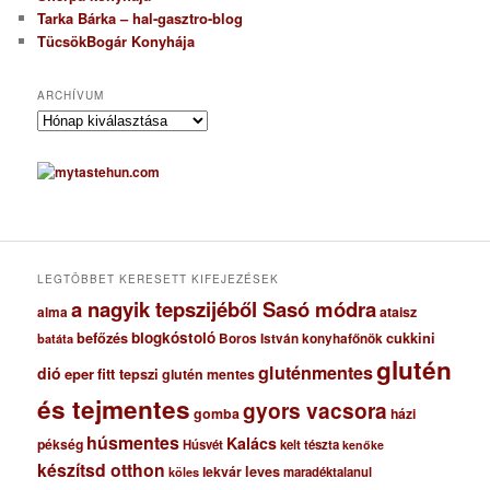
Tarka Bárka – hal-gasztro-blog
TücsökBogár Konyhája
ARCHÍVUM
A
r
c
h
í
v
u
m
LEGTÖBBET KERESETT KIFEJEZÉSEK
a nagyik tepszijéből Sasó módra
ataisz
alma
blogkóstoló
befőzés
cukkini
Boros István konyhafőnök
batáta
glutén
gluténmentes
dió
eper
fitt tepszi
glutén mentes
és tejmentes
gyors vacsora
gomba
házi
húsmentes
Kalács
pékség
Húsvét
kelt tészta
kenőke
készítsd otthon
lekvár
leves
maradéktalanul
köles