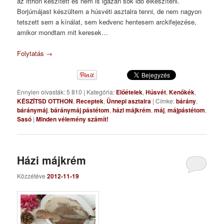
az itthon készített és nem is igazán sok idő elkészíteni.
Borjúmájast készültem a húsvéti asztalra tenni, de nem nagyon
tetszett sem a kínálat, sem kedvenc hentesem arckifejezése,
amikor mondtam mit keresek…
Folytatás
→
Ennyien olvasták: 5 810
|
Kategória:
Előételek
,
Húsvét
,
Kenőkék
,
KÉSZÍTSD OTTHON
,
Receptek
,
Ünnepi asztalra
|
Címke:
bárány
,
báránymáj
,
báránymáj pástétom
,
házi májkrém
,
máj
,
májpástétom
,
Sasó
|
Minden vélemény számít!
Házi májkrém
Közzétéve
2012-11-19