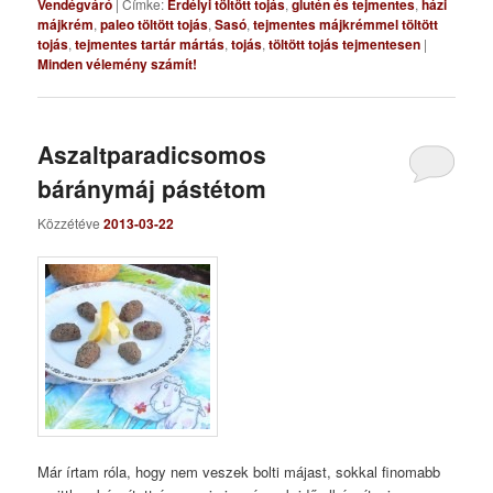
Vendégváró
|
Címke:
Erdélyi töltött tojás
,
glutén és tejmentes
,
házi
májkrém
,
paleo töltött tojás
,
Sasó
,
tejmentes májkrémmel töltött
tojás
,
tejmentes tartár mártás
,
tojás
,
töltött tojás tejmentesen
|
Minden vélemény számít!
Aszaltparadicsomos
báránymáj pástétom
Közzétéve
2013-03-22
Már írtam róla, hogy nem veszek bolti májast, sokkal finomabb