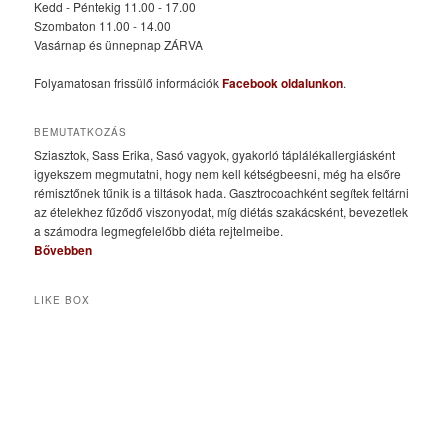
Kedd - Péntekig 11.00 - 17.00
Szombaton 11.00 - 14.00
Vasárnap és ünnepnap ZÁRVA
Folyamatosan frissülő információk
Facebook oldalunkon
.
BEMUTATKOZÁS
Sziasztok, Sass Erika, Sasó vagyok, gyakorló táplálékallergiásként
igyekszem megmutatni, hogy nem kell kétségbeesni, még ha elsőre
rémisztőnek tűnik is a tiltások hada. Gasztrocoachként segítek feltárni
az ételekhez fűződő viszonyodat, míg diétás szakácsként, bevezetlek
a számodra legmegfelelőbb diéta rejtelmeibe.
Bővebben
LIKE BOX