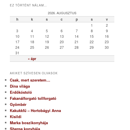
t
EZ TÖRTÉNT NÁLAM…
e
g
2026. AUGUSZTUS
ó
h
k
s
c
p
s
v
r
1
2
i
3
4
5
6
7
8
9
a
10
11
12
13
14
15
16
17
18
19
20
21
22
23
24
25
26
27
28
29
30
31
« ápr
AKIKET SZÍVESEN OLVASOK
Csak, mert szeretem…
Dina világa
Erdőkóstoló
Fakanálforgató tollforgató
Gyömbér
Kakukkfű – Hortobágyi Anna
Kisildi
Marka boszikonyhája
Sherpa konyhája