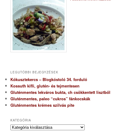
LEGUTÓBBI BEJEGYZÉSEK
Kókusztekercs – Blogkóstoló 34. forduló
Kossuth kifli, glutén- és tejmentesen
Gluténmentes lekváros bukta, ch csökkentett lisztből
Gluténmentes, paleo “cukros” fánkocskák
Gluténmentes krémes szilvás pite
KATEGÓRIA
K
a