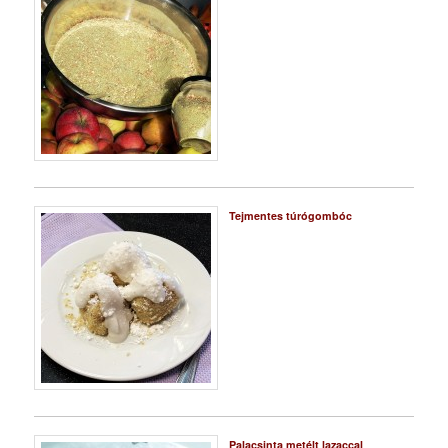
Tejmentes túrógombóc
Palacsinta metélt lazaccal