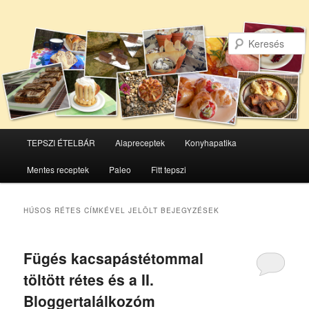
Főmenü
TEPSZI ÉTELBÁR
Alapreceptek
Konyhapatika
Tovább
Tovább
Mentes receptek
Paleo
Fitt tepszi
az
a
elsődleges
másodlagos
HÚSOS RÉTES
CÍMKÉVEL JELÖLT BEJEGYZÉSEK
tartalomra
tartalomra
Fügés kacsapástétommal
töltött rétes és a II.
Bloggertalálkozóm