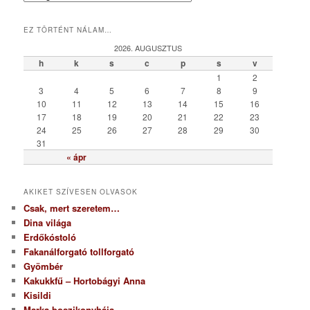
a
t
EZ TÖRTÉNT NÁLAM…
e
g
2026. AUGUSZTUS
ó
h
k
s
c
p
s
v
r
1
2
i
3
4
5
6
7
8
9
a
10
11
12
13
14
15
16
17
18
19
20
21
22
23
24
25
26
27
28
29
30
31
« ápr
AKIKET SZÍVESEN OLVASOK
Csak, mert szeretem…
Dina világa
Erdőkóstoló
Fakanálforgató tollforgató
Gyömbér
Kakukkfű – Hortobágyi Anna
Kisildi
Marka boszikonyhája