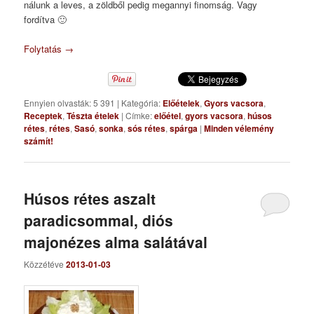
nálunk a leves, a zöldből pedig megannyi finomság. Vagy
fordítva 🙂
Folytatás
→
Ennyien olvasták: 5 391
|
Kategória:
Előételek
,
Gyors vacsora
,
Receptek
,
Tészta ételek
|
Címke:
előétel
,
gyors vacsora
,
húsos
rétes
,
rétes
,
Sasó
,
sonka
,
sós rétes
,
spárga
|
Minden vélemény
számít!
Húsos rétes aszalt
paradicsommal, diós
majonézes alma salátával
Közzétéve
2013-01-03