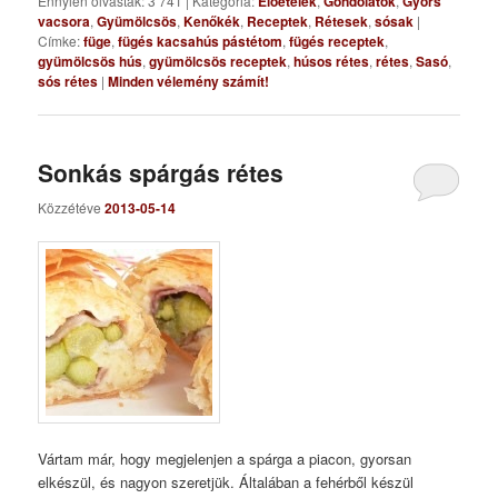
Ennyien olvasták: 3 741
|
Kategória:
Előételek
,
Gondolatok
,
Gyors
vacsora
,
Gyümölcsös
,
Kenőkék
,
Receptek
,
Rétesek
,
sósak
|
Címke:
füge
,
fügés kacsahús pástétom
,
fügés receptek
,
gyümölcsös hús
,
gyümölcsös receptek
,
húsos rétes
,
rétes
,
Sasó
,
sós rétes
|
Minden vélemény számít!
Sonkás spárgás rétes
Közzétéve
2013-05-14
Vártam már, hogy megjelenjen a spárga a piacon, gyorsan
elkészül, és nagyon szeretjük. Általában a fehérből készül