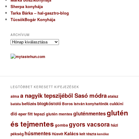
Sherpa konyhája
Tarka Bárka – hal-gasztro-blog
TücsökBogár Konyhája
ARCHÍVUM
A
r
c
h
í
v
u
m
LEGTÖBBET KERESETT KIFEJEZÉSEK
a nagyik tepszijéből Sasó módra
ataisz
alma
blogkóstoló
befőzés
cukkini
Boros István konyhafőnök
batáta
glutén
gluténmentes
dió
eper
fitt tepszi
glutén mentes
és tejmentes
gyors vacsora
gomba
házi
húsmentes
Kalács
pékség
Húsvét
kelt tészta
kenőke