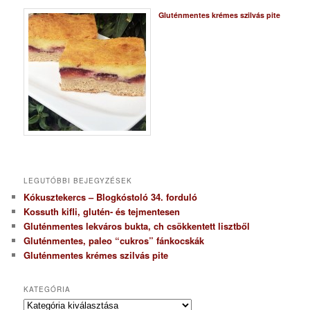
Gluténmentes krémes szilvás pite
LEGUTÓBBI BEJEGYZÉSEK
Kókusztekercs – Blogkóstoló 34. forduló
Kossuth kifli, glutén- és tejmentesen
Gluténmentes lekváros bukta, ch csökkentett lisztből
Gluténmentes, paleo “cukros” fánkocskák
Gluténmentes krémes szilvás pite
KATEGÓRIA
K