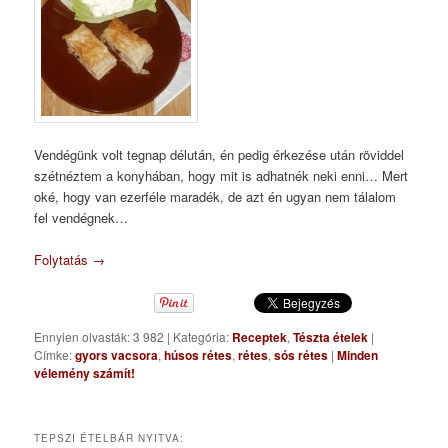
Vendégünk volt tegnap délután, én pedig érkezése után röviddel
szétnéztem a konyhában, hogy mit is adhatnék neki enni… Mert
oké, hogy van ezerféle maradék, de azt én ugyan nem tálalom
fel vendégnek…
Folytatás
→
Ennyien olvasták: 3 982
|
Kategória:
Receptek
,
Tészta ételek
|
Címke:
gyors vacsora
,
húsos rétes
,
rétes
,
sós rétes
|
Minden
vélemény számít!
TEPSZI ÉTELBÁR NYITVA: