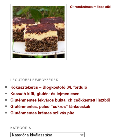
Citromkrémes mákos süti
LEGUTÓBBI BEJEGYZÉSEK
Kókusztekercs – Blogkóstoló 34. forduló
Kossuth kifli, glutén- és tejmentesen
Gluténmentes lekváros bukta, ch csökkentett lisztből
Gluténmentes, paleo “cukros” fánkocskák
Gluténmentes krémes szilvás pite
KATEGÓRIA
K