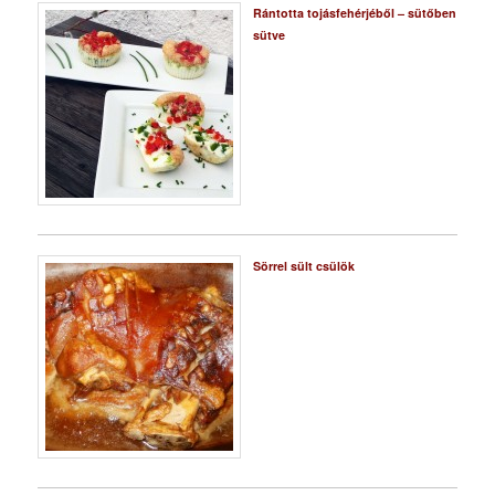
Rántotta tojásfehérjéből – sütőben
sütve
Sörrel sült csülök