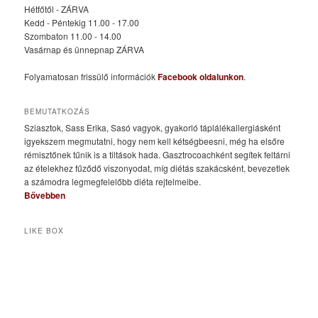
Hétfőtől - ZÁRVA
Kedd - Péntekig 11.00 - 17.00
Szombaton 11.00 - 14.00
Vasárnap és ünnepnap ZÁRVA
Folyamatosan frissülő információk
Facebook oldalunkon
.
BEMUTATKOZÁS
Sziasztok, Sass Erika, Sasó vagyok, gyakorló táplálékallergiásként
igyekszem megmutatni, hogy nem kell kétségbeesni, még ha elsőre
rémisztőnek tűnik is a tiltások hada. Gasztrocoachként segítek feltárni
az ételekhez fűződő viszonyodat, míg diétás szakácsként, bevezetlek
a számodra legmegfelelőbb diéta rejtelmeibe.
Bővebben
LIKE BOX