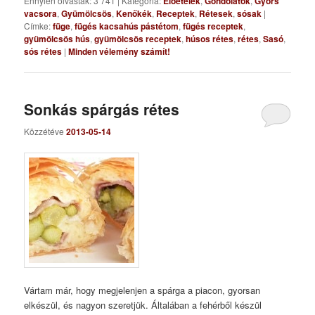
Ennyien olvasták: 3 741
|
Kategória:
Előételek
,
Gondolatok
,
Gyors
vacsora
,
Gyümölcsös
,
Kenőkék
,
Receptek
,
Rétesek
,
sósak
|
Címke:
füge
,
fügés kacsahús pástétom
,
fügés receptek
,
gyümölcsös hús
,
gyümölcsös receptek
,
húsos rétes
,
rétes
,
Sasó
,
sós rétes
|
Minden vélemény számít!
Sonkás spárgás rétes
Közzétéve
2013-05-14
Vártam már, hogy megjelenjen a spárga a piacon, gyorsan
elkészül, és nagyon szeretjük. Általában a fehérből készül