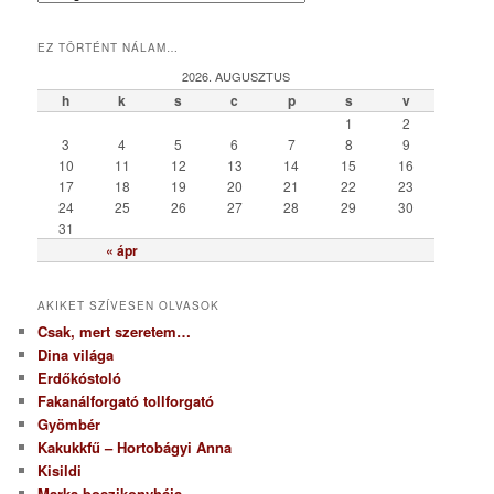
a
t
EZ TÖRTÉNT NÁLAM…
e
g
2026. AUGUSZTUS
ó
h
k
s
c
p
s
v
r
1
2
i
3
4
5
6
7
8
9
a
10
11
12
13
14
15
16
17
18
19
20
21
22
23
24
25
26
27
28
29
30
31
« ápr
AKIKET SZÍVESEN OLVASOK
Csak, mert szeretem…
Dina világa
Erdőkóstoló
Fakanálforgató tollforgató
Gyömbér
Kakukkfű – Hortobágyi Anna
Kisildi
Marka boszikonyhája