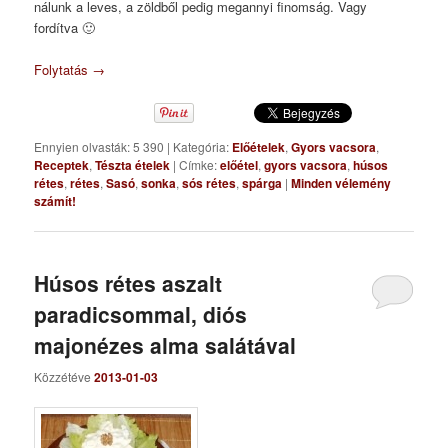
nálunk a leves, a zöldből pedig megannyi finomság. Vagy
fordítva 🙂
Folytatás
→
Ennyien olvasták: 5 390
|
Kategória:
Előételek
,
Gyors vacsora
,
Receptek
,
Tészta ételek
|
Címke:
előétel
,
gyors vacsora
,
húsos
rétes
,
rétes
,
Sasó
,
sonka
,
sós rétes
,
spárga
|
Minden vélemény
számít!
Húsos rétes aszalt
paradicsommal, diós
majonézes alma salátával
Közzétéve
2013-01-03