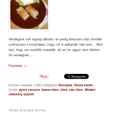
Vendégünk volt tegnap délután, én pedig érkezése után röviddel
szétnéztem a konyhában, hogy mit is adhatnék neki enni… Mert
oké, hogy van ezerféle maradék, de azt én ugyan nem tálalom
fel vendégnek…
Folytatás
→
Ennyien olvasták: 3 982
|
Kategória:
Receptek
,
Tészta ételek
|
Címke:
gyors vacsora
,
húsos rétes
,
rétes
,
sós rétes
|
Minden
vélemény számít!
TEPSZI ÉTELBÁR NYITVA: