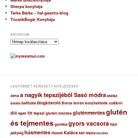
Sherpa konyhája
Tarka Bárka – hal-gasztro-blog
TücsökBogár Konyhája
ARCHÍVUM
A
r
c
h
í
v
u
m
LEGTÖBBET KERESETT KIFEJEZÉSEK
a nagyik tepszijéből Sasó módra
ataisz
alma
blogkóstoló
befőzés
cukkini
Boros István konyhafőnök
batáta
glutén
gluténmentes
dió
eper
fitt tepszi
glutén mentes
és tejmentes
gyors vacsora
gomba
házi
húsmentes
Kalács
pékség
Húsvét
kelt tészta
kenőke