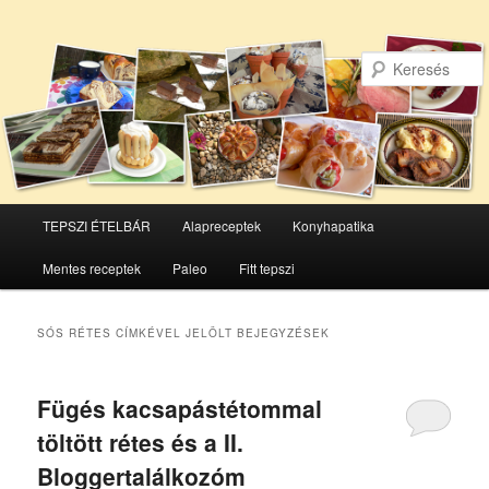
Főmenü
TEPSZI ÉTELBÁR
Alapreceptek
Konyhapatika
Tovább
Tovább
Mentes receptek
Paleo
Fitt tepszi
az
a
elsődleges
másodlagos
SÓS RÉTES
CÍMKÉVEL JELÖLT BEJEGYZÉSEK
tartalomra
tartalomra
Fügés kacsapástétommal
töltött rétes és a II.
Bloggertalálkozóm