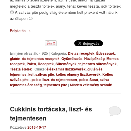
megfelelő a tészta töltelék arány, tehát kevés tészta, sok töltelék
🙂 A szilvás pite pedig világ életemben kelt piteként volt nálunk
az étlapon 🙂
Folytatás
→
Ennyien olvasták: 4 925
|
Kategória:
Diétás receptek
,
Édességek
,
glutén- és tejmentes receptek
,
Gyümölcsös
,
Házi pékség
,
Mentes
receptek
,
Paleo
,
Receptek
,
Sütemények
,
tejmentes sütemények
,
Tészta ételek
|
Címke:
éléskamra lisztkeverék
,
glutén és
tejmentes
,
kelt szilvás pite
,
keltes élmény lisztkeverék
,
Keltes
szilvás pite - paleo
,
liszt- és tejmentesen
,
paleo
,
Sasó
,
szilva
,
tejmentes édesség
,
tejmentes pite
|
Minden vélemény számít!
Cukkinis tortácska, liszt- és
tejmentesen
Közzétéve
2016-10-17