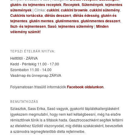
glutén- és tejmentes receptek
,
Receptek
,
Sütemények
,
tejmentes
sütemények
|
Címke:
cukkini
,
cukkini brownie
,
cukkini sütemény
,
Cukkinis tortácska
,
diétás desszert
,
diétás édesség
,
glutén és
tejmentes
,
glutén mentes
,
gluténmentes
,
gluténmentes desszert
,
liszt- és tejmentesen
,
Sasó
,
tejmentes sütemény
|
Minden
vélemény számít!
TEPSZI ÉTELBÁR NYITVA:
Hétfőtől - ZÁRVA
Kedd - Péntekig 11.00 - 17.00
Szombaton 11.00 - 14.00
Vasárnap és ünnepnap ZÁRVA
Folyamatosan frissülő információk
Facebook oldalunkon
.
BEMUTATKOZÁS
Sziasztok, Sass Erika, Sasó vagyok, gyakorló táplálékallergiásként
igyekszem megmutatni, hogy nem kell kétségbeesni, még ha elsőre
rémisztőnek tűnik is a tiltások hada. Gasztrocoachként segítek feltárni
az ételekhez fűződő viszonyodat, míg diétás szakácsként, bevezetlek
a számodra legmegfelelőbb diéta rejtelmeibe.