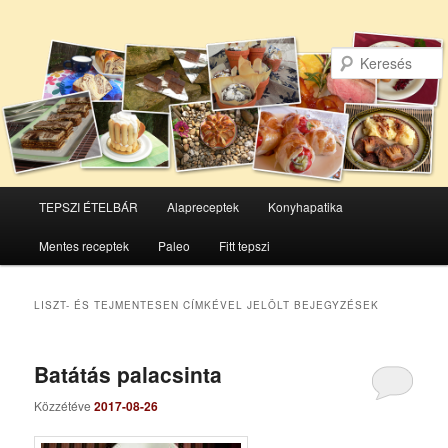
Főmenü
TEPSZI ÉTELBÁR
Alapreceptek
Konyhapatika
Tovább
Tovább
Mentes receptek
Paleo
Fitt tepszi
az
a
elsődleges
másodlagos
LISZT- ÉS TEJMENTESEN
CÍMKÉVEL JELÖLT BEJEGYZÉSEK
tartalomra
tartalomra
Batátás palacsinta
Közzétéve
2017-08-26