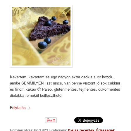
Kevertem, kavartam és egy nagyon extra csokis sütit hozok,
amibe SEMMILYEN liszt nincs, van benne viszont jó sok cukkini
és finom kakaó 🙂 Paleo, gluténmentes, tejmentes, cukormentes
diétákba remekül beilleszthető.
Folytatás
→
Ennyien olvasták: 3 823
|
Kategória:
Diétás receptek
,
Édességek
,