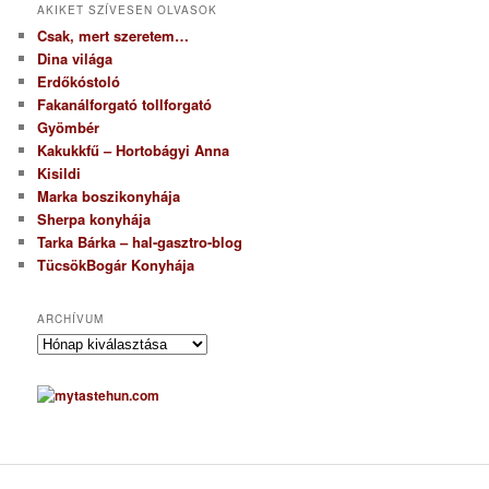
AKIKET SZÍVESEN OLVASOK
Csak, mert szeretem…
Dina világa
Erdőkóstoló
Fakanálforgató tollforgató
Gyömbér
Kakukkfű – Hortobágyi Anna
Kisildi
Marka boszikonyhája
Sherpa konyhája
Tarka Bárka – hal-gasztro-blog
TücsökBogár Konyhája
ARCHÍVUM
A
r
c
h
í
v
u
m