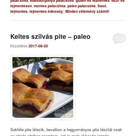
palacsinta
,
édesburgonya palacsinta
,
glutén és tejmentes
,
liszt- és
tejmentesen
,
mentes palacsinta
,
paleo palacsinta
,
Sasó
,
tejmentes
,
tejmentes édesség
|
Minden vélemény számít!
Keltes szilvás pite – paleo
Közzétéve
2017-08-20
Sokféle pite létezik, bevallom a hagyományos pite tésztát csak
az almás pitében szeretem, azt is csak akkor ha igazán