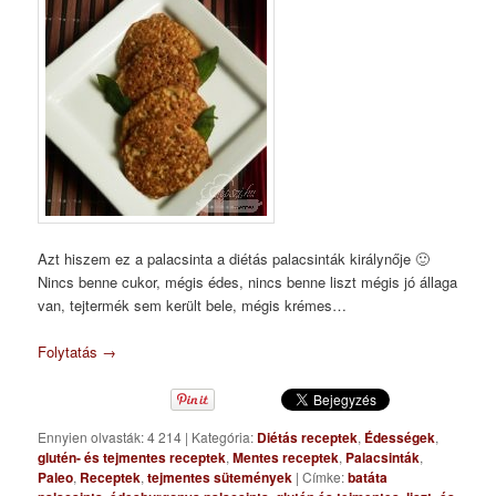
Azt hiszem ez a palacsinta a diétás palacsinták királynője 🙂
Nincs benne cukor, mégis édes, nincs benne liszt mégis jó állaga
van, tejtermék sem került bele, mégis krémes…
Folytatás
→
Ennyien olvasták: 4 214
|
Kategória:
Diétás receptek
,
Édességek
,
glutén- és tejmentes receptek
,
Mentes receptek
,
Palacsinták
,
Paleo
,
Receptek
,
tejmentes sütemények
|
Címke:
batáta