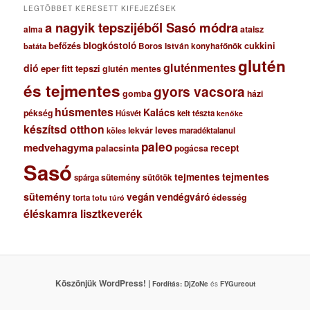
LEGTÖBBET KERESETT KIFEJEZÉSEK
a nagyik tepszijéből Sasó módra
ataisz
alma
blogkóstoló
befőzés
cukkini
Boros István konyhafőnök
batáta
glutén
gluténmentes
dió
eper
fitt tepszi
glutén mentes
és tejmentes
gyors vacsora
gomba
házi
húsmentes
Kalács
pékség
Húsvét
kelt tészta
kenőke
készítsd otthon
lekvár
leves
maradéktalanul
köles
paleo
medvehagyma
recept
palacsinta
pogácsa
Sasó
tejmentes
tejmentes
sütemény
spárga
sütőtök
sütemény
vegán
vendégváró
édesség
torta
totu
túró
éléskamra lisztkeverék
Köszönjük WordPress! |
Fordítás:
DjZoNe
és
FYGureout