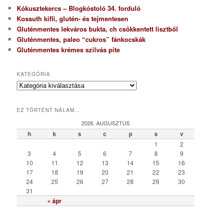
Kókusztekercs – Blogkóstoló 34. forduló
Kossuth kifli, glutén- és tejmentesen
Gluténmentes lekváros bukta, ch csökkentett lisztből
Gluténmentes, paleo “cukros” fánkocskák
Gluténmentes krémes szilvás pite
KATEGÓRIA
K
a
t
EZ TÖRTÉNT NÁLAM…
e
g
2026. AUGUSZTUS
ó
h
k
s
c
p
s
v
r
1
2
i
3
4
5
6
7
8
9
a
10
11
12
13
14
15
16
17
18
19
20
21
22
23
24
25
26
27
28
29
30
31
« ápr