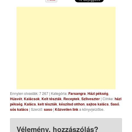
Ennyien olvasták: 7 267
|
Kategória:
Farsangra
,
Házi pékség
,
Húsvét
,
Kalácsok
,
Kelt tészták
,
Receptek
,
Szilveszter
| Címke:
házi
pékség
,
Kalács
,
kelt tészták
,
készítsd otthon
,
sajtos kalács
,
Sasó
,
sós kalács
| Szerző:
saso
|
Közvetlen link
a könyvjelzőbe.
Vélemény, hozzászólás?