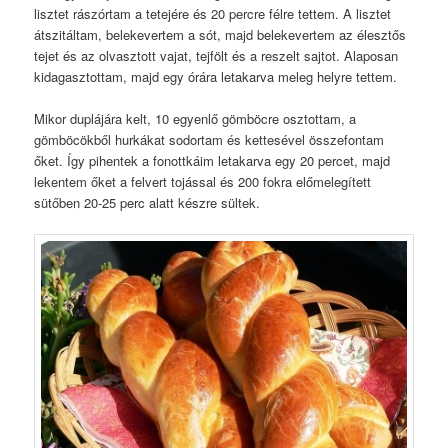
lisztet rászórtam a tetejére és 20 percre félre tettem. A lisztet
átszitáltam, belekevertem a sót, majd belekevertem az élesztős
tejet és az olvasztott vajat, tejfölt és a reszelt sajtot. Alaposan
kidagasztottam, majd egy órára letakarva meleg helyre tettem.
Mikor duplájára kelt, 10 egyenlő gömböcre osztottam, a
gömböcökből hurkákat sodortam és kettesével összefontam
őket. Így pihentek a fonottkáim letakarva egy 20 percet, majd
lekentem őket a felvert tojással és 200 fokra előmelegített
sütőben 20-25 perc alatt készre sültek.