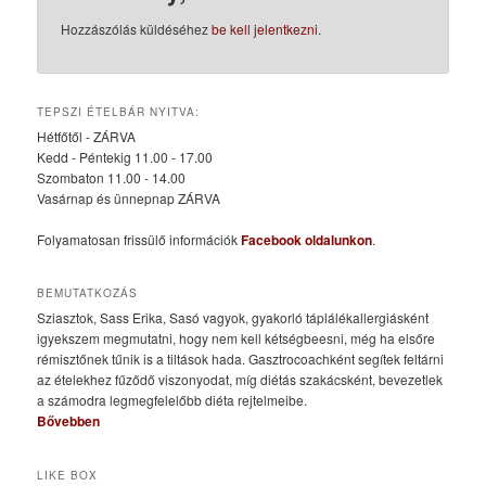
Hozzászólás küldéséhez
be kell jelentkezni
.
TEPSZI ÉTELBÁR NYITVA:
Hétfőtől - ZÁRVA
Kedd - Péntekig 11.00 - 17.00
Szombaton 11.00 - 14.00
Vasárnap és ünnepnap ZÁRVA
Folyamatosan frissülő információk
Facebook oldalunkon
.
BEMUTATKOZÁS
Sziasztok, Sass Erika, Sasó vagyok, gyakorló táplálékallergiásként
igyekszem megmutatni, hogy nem kell kétségbeesni, még ha elsőre
rémisztőnek tűnik is a tiltások hada. Gasztrocoachként segítek feltárni
az ételekhez fűződő viszonyodat, míg diétás szakácsként, bevezetlek
a számodra legmegfelelőbb diéta rejtelmeibe.
Bővebben
LIKE BOX