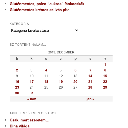
Gluténmentes, paleo “cukros” fánkocskák
Gluténmentes krémes szilvás pite
KATEGÓRIA
K
a
t
EZ TÖRTÉNT NÁLAM…
e
g
2013. DECEMBER
ó
h
k
s
c
p
s
v
r
1
i
2
3
4
5
6
7
8
a
9
10
11
12
13
14
15
16
17
18
19
20
21
22
23
24
25
26
27
28
29
30
31
« nov
jan »
AKIKET SZÍVESEN OLVASOK
Csak, mert szeretem…
Dina világa