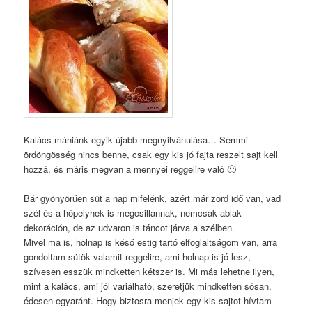
Kalács mániánk egyik újabb megnyilvánulása… Semmi
ördöngösség nincs benne, csak egy kis jó fajta reszelt sajt kell
hozzá, és máris megvan a mennyei reggelire való 🙂
Bár gyönyörűen süt a nap mifelénk, azért már zord idő van, vad
szél és a hópelyhek is megcsillannak, nemcsak ablak
dekoráción, de az udvaron is táncot járva a szélben.
Mivel ma is, holnap is késő estig tartó elfoglaltságom van, arra
gondoltam sütök valamit reggelire, ami holnap is jó lesz,
szívesen esszük mindketten kétszer is. Mi más lehetne ilyen,
mint a kalács, ami jól variálható, szeretjük mindketten sósan,
édesen egyaránt. Hogy biztosra menjek egy kis sajtot hívtam