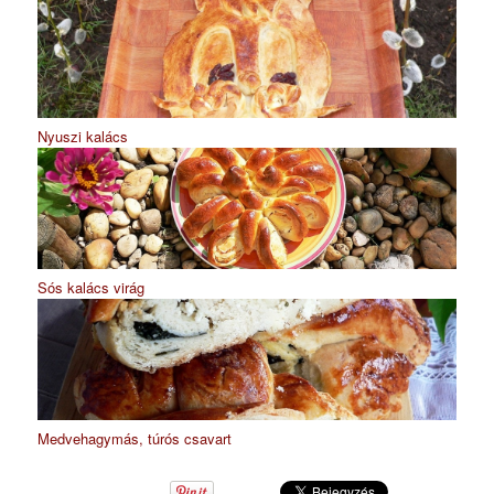
Nyuszi kalács
Sós kalács virág
Medvehagymás, túrós csavart