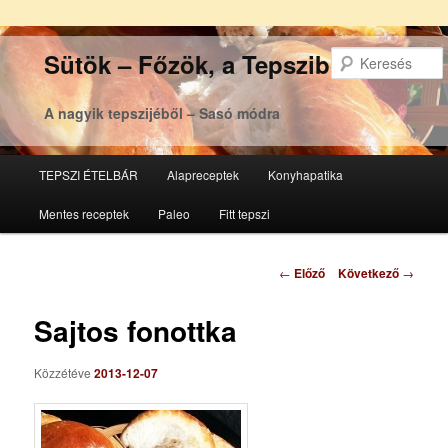
Sütök – Főzök, a Tepsziből
A nagyik tepszijéből – Sasó módra
Főmenü
TEPSZI ÉTELBÁR
Alapreceptek
Konyhapatika
Tovább
Tovább
Mentes receptek
Paleo
Fitt tepszi
az
a
elsődleges
másodlagos
Bejegyzés
←
Előző
Következő
→
navigáció
tartalomra
tartalomra
Sajtos fonottka
Közzétéve
2013-12-07