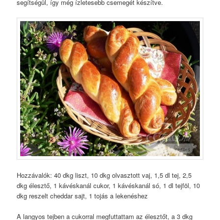
segítségül, így még ízletesebb csemegét készítve.
Hozzávalók: 40 dkg liszt, 10 dkg olvasztott vaj, 1,5 dl tej, 2,5
dkg élesztő, 1 kávéskanál cukor, 1 kávéskanál só, 1 dl tejföl, 10
dkg reszelt cheddar sajt, 1 tojás a lekenéshez
A langyos tejben a cukorral megfuttattam az élesztőt, a 3 dkg