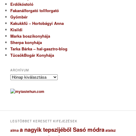
Erdőkóstoló
Fakanálforgató tollforgató
Gyömbér
Kakukkfű – Hortobágyi Anna
Kisildi
Marka boszikonyhája
Sherpa konyhája
Tarka Bárka – hal-gasztro-blog
TücsökBogár Konyhája
ARCHÍVUM
A
r
c
h
í
v
u
m
LEGTÖBBET KERESETT KIFEJEZÉSEK
a nagyik tepszijéből Sasó módra
ataisz
alma