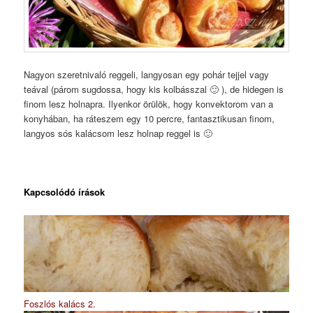
Nagyon szeretnivaló reggeli, langyosan egy pohár tejjel vagy
teával (párom sugdossa, hogy kis kolbásszal 🙂 ), de hidegen is
finom lesz holnapra. Ilyenkor örülök, hogy konvektorom van a
konyhában, ha ráteszem egy 10 percre, fantasztikusan finom,
langyos sós kalácsom lesz holnap reggel is 🙂
Kapcsolódó írások
Foszlós kalács 2.