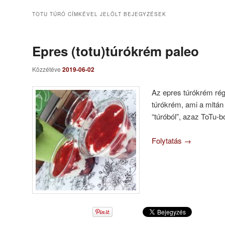
TOTU TÚRÓ
CÍMKÉVEL JELÖLT BEJEGYZÉSEK
Epres (totu)túrókrém paleo
Közzétéve
2019-06-02
Az epres túrókrém ré
túrókrém, ami a mltán
“túróból”, azaz ToTu-bó
Folytatás
→