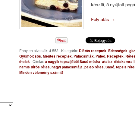
készíti, ő nyújtott po
Folytatás
→
Ennyien olvasták: 4 553
|
Kategória:
Diétás receptek
,
Édességek
,
glu
Gyümölcsös
,
Mentes receptek
,
Palacsinták
,
Paleo
,
Receptek
,
Réte
ételek
|
Címke:
a nagyik tepszijéből Sasó módra
,
ataisz
,
éléskamra l
hamis túrós rétes
,
nagyi palacsintája
,
paleo rétes
,
Sasó
,
tepsis réte
Minden vélemény számít!