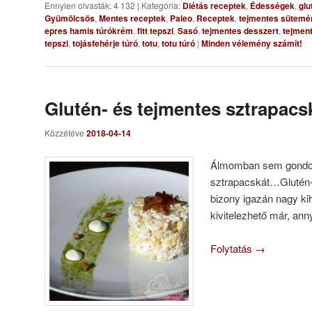
Ennyien olvasták: 4 132
|
Kategória:
Diétás receptek
,
Édességek
,
glu
Gyümölcsös
,
Mentes receptek
,
Paleo
,
Receptek
,
tejmentes sütemé
epres hamis túrókrém
,
fitt tepszi
,
Sasó
,
tejmentes desszert
,
tejment
tepszi
,
tojásfehérje túró
,
totu
,
totu túró
|
Minden vélemény számít!
Glutén- és tejmentes sztrapacs
Közzétéve
2018-04-14
Álmomban sem gondol
sztrapacskát…Glutén- 
bizony igazán nagy ki
kivitelezhető már, anny
Folytatás
→