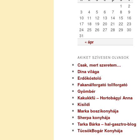
r
1
2
i
3
4
5
6
7
8
9
a
10
11
12
13
14
15
16
17
18
19
20
21
22
23
24
25
26
27
28
29
30
31
« ápr
AKIKET SZÍVESEN OLVASOK
Csak, mert szeretem…
Dina világa
Erdőkóstoló
Fakanálforgató tollforgató
Gyömbér
Kakukkfű – Hortobágyi Anna
Kisildi
Marka boszikonyhája
Sherpa konyhája
Tarka Bárka – hal-gasztro-blog
TücsökBogár Konyhája