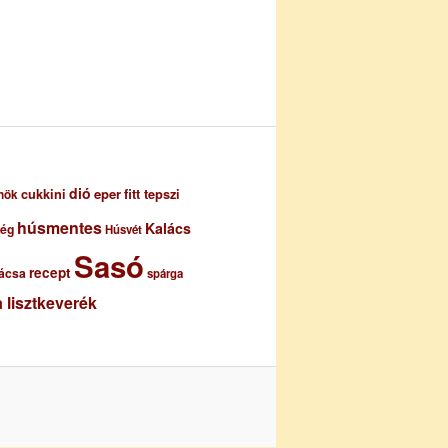
dió
eper
cukkini
fitt tepszi
nök
húsmentes
Kalács
ség
Húsvét
Sasó
recept
ácsa
spárga
 lisztkeverék