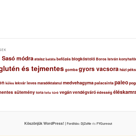
SEK
ől Sasó módra
blogkóstoló
ataisz
befőzés
Boros István konyhafő
batáta
glutén és tejmentes
gyors vacsora
gomba
házi pék
paleo
on
medvehagyma
lekvár
leves
palacsinta
pog
maradéktalanul
köles
éléskamra
mentes sütemény
vegán
vendégváró
édesség
torta
totu
túró
Köszönjük WordPress! |
Fordítás:
DjZoNe
és
FYGureout