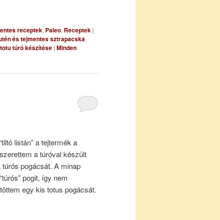
entes receptek
,
Paleo
,
Receptek
|
utén és tejmentes sztrapacska
,
totu túró készítése
|
Minden
ltó listán” a tejtermék a
zerettem a túróval készült
a túrós pogácsát. A minap
túrós” pogit, így nem
öttem egy kis totus pogácsát.