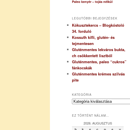
Paleo kenyér – tojás nélkül
LEGUTÓBBI BEJEGYZÉSEK
Kókusztekercs – Blogkóstoló
34. forduló
Kossuth kifli, glutén- és
tejmentesen
Gluténmentes lekváros bukta,
ch csökkentett lisztből
Gluténmentes, paleo “cukros”
fánkocskák
Gluténmentes krémes szilvás
pite
KATEGÓRIA
K
a
t
EZ TÖRTÉNT NÁLAM…
e
g
2026. AUGUSZTUS
ó
h
k
s
c
p
s
v