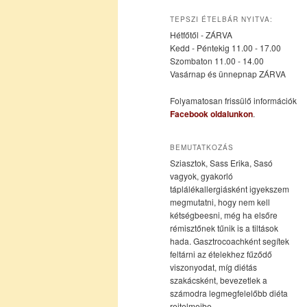
az
a
TEPSZI ÉTELBÁR NYITVA:
Hétfőtől - ZÁRVA
elsődleges
másodlagos
Kedd - Péntekig 11.00 - 17.00
Szombaton 11.00 - 14.00
Vasárnap és ünnepnap ZÁRVA
tartalomra
tartalomra
Folyamatosan frissülő információk
Facebook oldalunkon
.
BEMUTATKOZÁS
Sziasztok, Sass Erika, Sasó
vagyok, gyakorló
táplálékallergiásként igyekszem
megmutatni, hogy nem kell
kétségbeesni, még ha elsőre
rémisztőnek tűnik is a tiltások
hada. Gasztrocoachként segítek
feltárni az ételekhez fűződő
viszonyodat, míg diétás
szakácsként, bevezetlek a
számodra legmegfelelőbb diéta
rejtelmeibe.