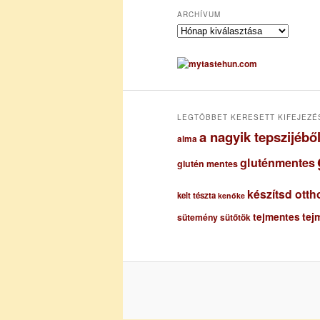
ARCHÍVUM
A
r
c
h
í
v
u
LEGTÖBBET KERESETT KIFEJEZÉ
m
a nagyik tepszijéb
alma
gluténmentes
glutén mentes
készítsd otth
kelt tészta
kenőke
tejmentes
tej
sütemény
sütőtök