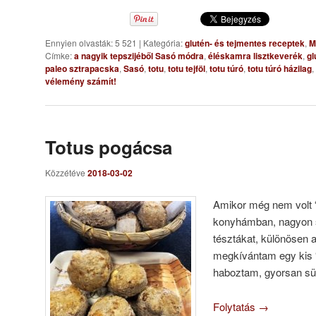
Ennyien olvasták: 5 521
|
Kategória:
glutén- és tejmentes receptek
,
M
Címke:
a nagyik tepszijéből Sasó módra
,
éléskamra lisztkeverék
,
gl
paleo sztrapacska
,
Sasó
,
totu
,
totu tejföl
,
totu túró
,
totu túró házilag
,
vélemény számít!
Totus pogácsa
Közzétéve
2018-03-02
Amikor még nem volt “ti
konyhámban, nagyon s
tésztákat, különösen 
megkívántam egy kis “
haboztam, gyorsan süt
Folytatás
→