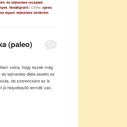
tén- és tejmentes receptek
,
nyek
,
Vendégváró
|
Címke:
epres
,
es tepszi
,
tejmentes túrókrém
,
ka (paleo)
tam volna, hogy eszek még
és tejmentes diéta esetén ez
hívás, de szerencsére ez is
i jó helyettesítő termék van.