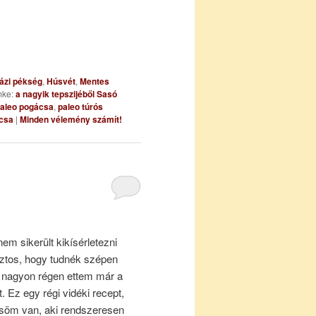
ázi pékség
,
Húsvét
,
Mentes
ke:
a nagyik tepszijéből Sasó
aleo pogácsa
,
paleo túrós
csa
|
Minden vélemény számít!
em sikerült kikísérletezni
ztos, hogy tudnék szépen
, nagyon régen ettem már a
t. Ez egy régi vidéki recept,
söm van, aki rendszeresen