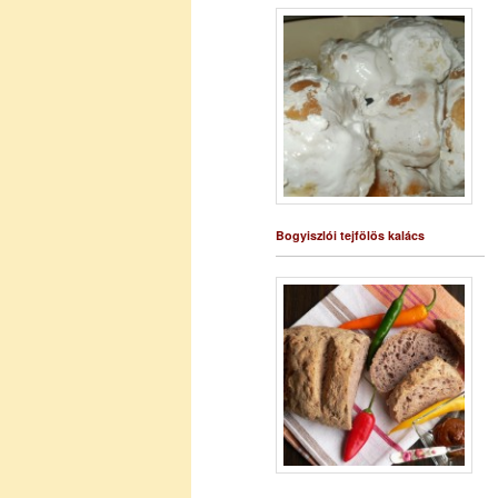
Bogyiszlói tejfölös kalács