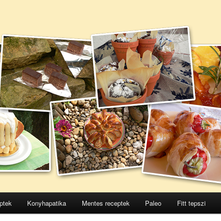
ptek
Konyhapatika
Mentes receptek
Paleo
Fitt tepszi