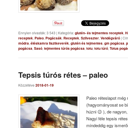
Ennyien olvasták: 3 543
|
Kategória:
glutén- és tejmentes receptek
,
H
receptek
,
Paleo
,
Pogácsák
,
Receptek
,
Szilveszter
,
Vendégváró
|
Cím
módra
,
éléskamra lisztkeverék
,
glutén és tejmentes
,
gm pogácsa
,
p
pogácsa
,
Sasó
,
tejmentes túrós pogácsa
,
totu
,
totu túró
,
Totus pogá
Tepsis túrós rétes – paleo
Közzétéve
2018-01-19
Paleo réteslapot még n
(hagyományosat se bi
húzni 😉 ), de nagyon
Nagyi féle tepsis rétes
mindeddig egy ismerő