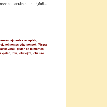
gácsaként tanulta a mamájától…
tén- és tejmentes receptek
,
sek
,
tejmentes sütemények
,
Tészta
isztkeverék
,
glutén és tejmentes
,
s -paleo
,
totu
,
totu tejföl
,
totu túró
|