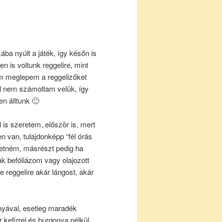
ba nyúlt a játék, így későn is
en is voltunk reggelire, mint
am meglepem a reggelizőket
el nem számoltam velük, így
n álltunk 🙂
l is szeretem, először is, mert
 van, tulajdonképp “fél órás
hetném, másrészt pedig ha
ak befóliázom vagy olajozott
e reggelire akár lángost, akár
onyával, esetleg maradék
r kefirrel és burgonya nélkül,