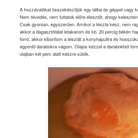
A hozzávalókat összekészítjük egy tálba és géppel vagy k
Nem tévedés, nem futtatok előre élesztőt, ahogy keleszt
Csak gyorsan, egyszerűen. Amikor a tészta kész, nem ragad
akkor a dagasztótálat letakarom és kb. 20 percig békén h
forró, akkor kiborítom a tésztát a konyhapultra és hossz
egyenlő darabokra vágom. Olajos kézzel a darabokból form
olajban két perc alatt készre sütök.