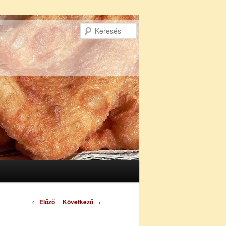
Keresés
Bejegyzés
←
Előző
Következő
→
navigáció