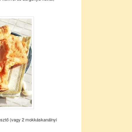
 élesztő (vagy 2 mokkáskanálnyi