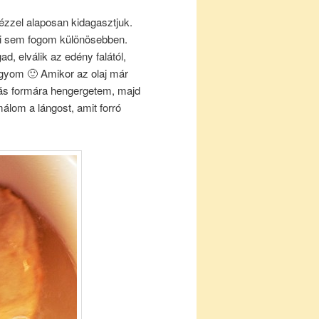
ézzel alaposan kidagasztjuk.
eni sem fogom különösebben.
, elválik az edény falától,
agyom 🙂 Amikor az olaj már
úkás formára hengergetem, majd
álom a lángost, amit forró