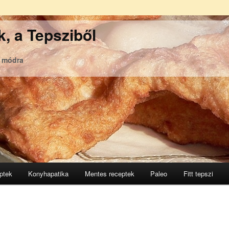
, a Tepsziből
ó módra
ptek
Konyhapatika
Mentes receptek
Paleo
Fitt tepszi