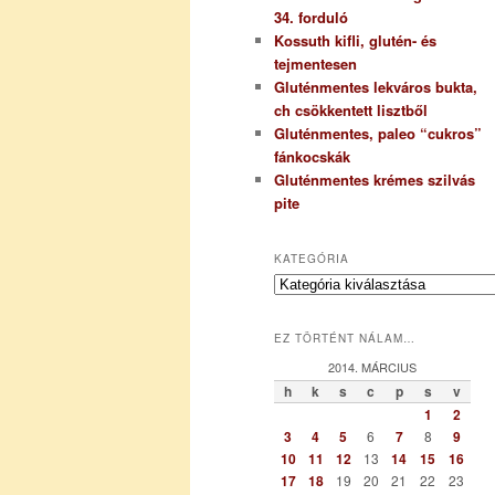
34. forduló
Kossuth kifli, glutén- és
tejmentesen
Gluténmentes lekváros bukta,
ch csökkentett lisztből
Gluténmentes, paleo “cukros”
fánkocskák
Gluténmentes krémes szilvás
pite
KATEGÓRIA
K
a
t
EZ TÖRTÉNT NÁLAM…
e
g
2014. MÁRCIUS
ó
h
k
s
c
p
s
v
r
1
2
i
3
4
5
6
7
8
9
a
10
11
12
13
14
15
16
17
18
19
20
21
22
23