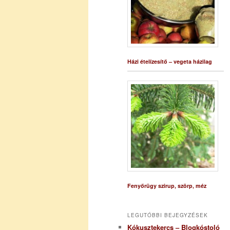
Házi ételízesítő – vegeta házilag
Fenyőrügy szirup, szörp, méz
LEGUTÓBBI BEJEGYZÉSEK
Kókusztekercs – Blogkóstoló