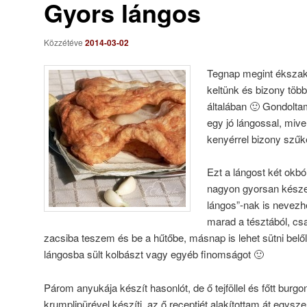
Gyors lángos
Közzétéve
2014-03-02
Tegnap megint ékszaká
keltünk és bizony több
általában 🙂 Gondolt
egy jó lángossal, miv
kenyérrel bizony szűke
Ezt a lángost két okbó
nagyon gyorsan készen
lángos”-nak is nevez
marad a tésztából, cs
zacsiba teszem és be a hűtőbe, másnap is lehet sütni belől
lángosba sült kolbászt vagy egyéb finomságot 🙂
Párom anyukája készít hasonlót, de ő tejföllel és főtt burg
krumplipürével készíti, az ő receptjét alakítottam át egysze