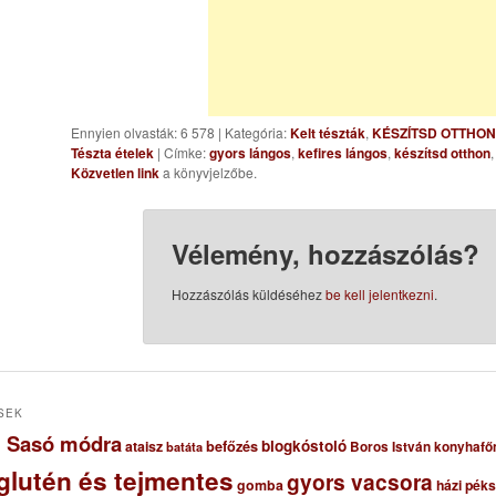
Ennyien olvasták: 6 578
|
Kategória:
Kelt tészták
,
KÉSZÍTSD OTTHON
Tészta ételek
| Címke:
gyors lángos
,
kefires lángos
,
készítsd otthon
Közvetlen link
a könyvjelzőbe.
Vélemény, hozzászólás?
Hozzászólás küldéséhez
be kell jelentkezni
.
SEK
ől Sasó módra
blogkóstoló
ataisz
befőzés
Boros István konyhafő
batáta
glutén és tejmentes
gyors vacsora
gomba
házi pék