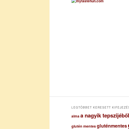
h
í
v
u
m
LEGTÖBBET KERESETT KIFEJEZÉ
a nagyik tepszijéb
alma
gluténmentes
glutén mentes