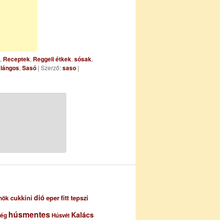
,
Receptek
,
Reggeli étkek
,
sósak
,
,
lángos
,
Sasó
| Szerző:
saso
|
dió
eper
cukkini
fitt tepszi
nök
húsmentes
Kalács
ség
Húsvét