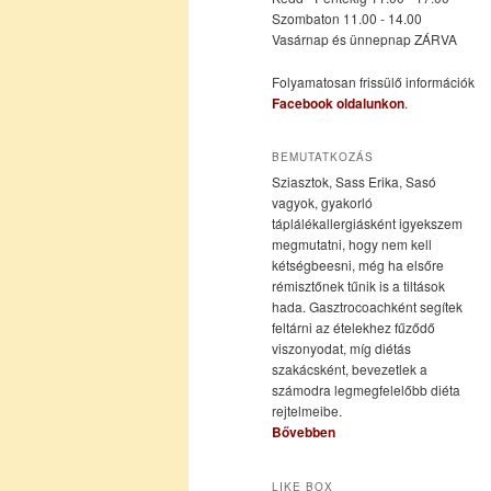
Szombaton 11.00 - 14.00
Vasárnap és ünnepnap ZÁRVA
tartalomra
tartalomra
Folyamatosan frissülő információk
Facebook oldalunkon
.
BEMUTATKOZÁS
Sziasztok, Sass Erika, Sasó
vagyok, gyakorló
táplálékallergiásként igyekszem
megmutatni, hogy nem kell
kétségbeesni, még ha elsőre
rémisztőnek tűnik is a tiltások
hada. Gasztrocoachként segítek
feltárni az ételekhez fűződő
viszonyodat, míg diétás
szakácsként, bevezetlek a
számodra legmegfelelőbb diéta
rejtelmeibe.
Bővebben
LIKE BOX