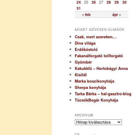
24
25
26
27
28
29
30
31
« feb
ápr »
AKIKET SZÍVESEN OLVASOK
Csak, mert szeretem…
Dina világa
Erdőkóstoló
Fakanálforgató tollforgató
Gyömbér
Kakukkfű – Hortobágyi Anna
Kisildi
Marka boszikonyhája
Sherpa konyhája
Tarka Bárka – hal-gasztro-blog
TücsökBogár Konyhája
ARCHÍVUM
A
r
c