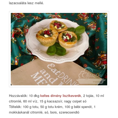
lazacsaláta lesz mellé.
Hozzávalók: 10 dkg
keltes élmény lisztkeverék
, 2 tojás, 10 ml
citromlé, 60 ml víz, 15 g kacsazsír, nagy csipet só
Töltelék: 100 g totu, 50 g totu krém, 100 g bébi spenót, 1
mokkáskanál citromlé, só, bors, szerecsendió