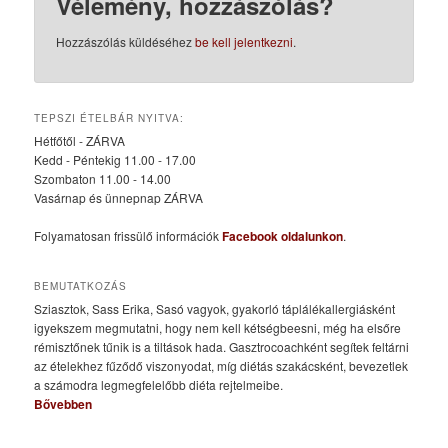
Vélemény, hozzászólás?
Hozzászólás küldéséhez
be kell jelentkezni
.
TEPSZI ÉTELBÁR NYITVA:
Hétfőtől - ZÁRVA
Kedd - Péntekig 11.00 - 17.00
Szombaton 11.00 - 14.00
Vasárnap és ünnepnap ZÁRVA
Folyamatosan frissülő információk
Facebook oldalunkon
.
BEMUTATKOZÁS
Sziasztok, Sass Erika, Sasó vagyok, gyakorló táplálékallergiásként
igyekszem megmutatni, hogy nem kell kétségbeesni, még ha elsőre
rémisztőnek tűnik is a tiltások hada. Gasztrocoachként segítek feltárni
az ételekhez fűződő viszonyodat, míg diétás szakácsként, bevezetlek
a számodra legmegfelelőbb diéta rejtelmeibe.
Bővebben