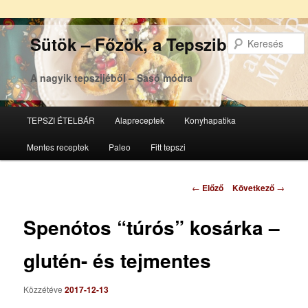
Sütök – Főzök, a Tepsziből
A nagyik tepszijéből – Sasó módra
Főmenü
TEPSZI ÉTELBÁR
Alapreceptek
Konyhapatika
Tovább
Tovább
Mentes receptek
Paleo
Fitt tepszi
az
a
elsődleges
másodlagos
Bejegyzés
←
Előző
Következő
→
navigáció
tartalomra
tartalomra
Spenótos “túrós” kosárka –
glutén- és tejmentes
Közzétéve
2017-12-13