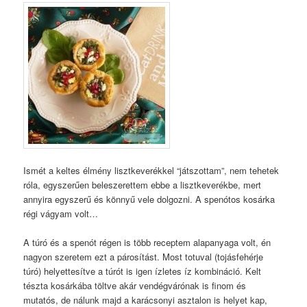
Ismét a keltes élmény lisztkeverékkel “játszottam”, nem tehetek
róla, egyszerűen beleszerettem ebbe a lisztkeverékbe, mert
annyira egyszerű és könnyű vele dolgozni. A spenótos kosárka
régi vágyam volt…
A túró és a spenót régen is több receptem alapanyaga volt, én
nagyon szeretem ezt a párosítást. Most totuval (tojásfehérje
túró) helyettesítve a túrót is igen ízletes íz kombináció. Kelt
tészta kosárkába töltve akár vendégvárónak is finom és
mutatós, de nálunk majd a karácsonyi asztalon is helyet kap,