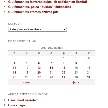
Gluténmentes lekváros bukta, ch csökkentett lisztből
Gluténmentes, paleo “cukros” fánkocskák
Gluténmentes krémes szilvás pite
KATEGÓRIA
K
a
t
EZ TÖRTÉNT NÁLAM…
e
g
2017. DECEMBER
ó
h
k
s
c
p
s
v
r
1
2
3
i
4
5
6
7
8
9
10
a
11
12
13
14
15
16
17
18
19
20
21
22
23
24
25
26
27
28
29
30
31
« nov
jan »
AKIKET SZÍVESEN OLVASOK
Csak, mert szeretem…
Dina világa