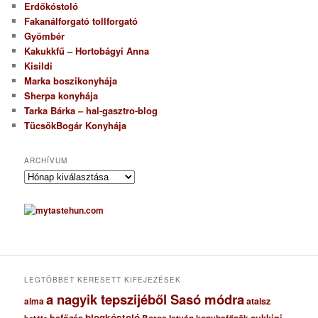
Erdőkóstoló
Fakanálforgató tollforgató
Gyömbér
Kakukkfű – Hortobágyi Anna
Kisildi
Marka boszikonyhája
Sherpa konyhája
Tarka Bárka – hal-gasztro-blog
TücsökBogár Konyhája
ARCHÍVUM
A
r
c
h
í
v
u
m
LEGTÖBBET KERESETT KIFEJEZÉSEK
a nagyik tepszijéből Sasó módra
ataisz
alma
blogkóstoló
befőzés
cukkini