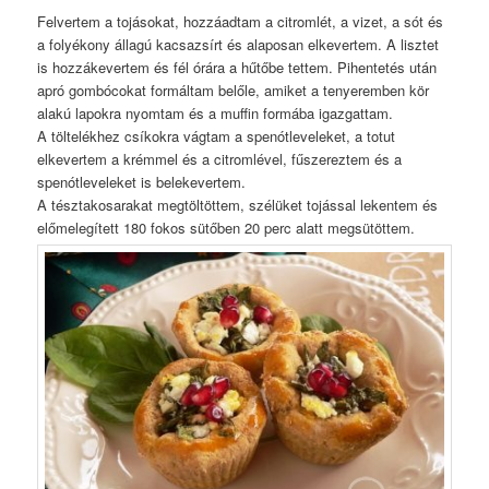
Felvertem a tojásokat, hozzáadtam a citromlét, a vizet, a sót és
a folyékony állagú kacsazsírt és alaposan elkevertem. A lisztet
is hozzákevertem és fél órára a hűtőbe tettem. Pihentetés után
apró gombócokat formáltam belőle, amiket a tenyeremben kör
alakú lapokra nyomtam és a muffin formába igazgattam.
A töltelékhez csíkokra vágtam a spenótleveleket, a totut
elkevertem a krémmel és a citromlével, fűszereztem és a
spenótleveleket is belekevertem.
A tésztakosarakat megtöltöttem, szélüket tojással lekentem és
előmelegített 180 fokos sütőben 20 perc alatt megsütöttem.