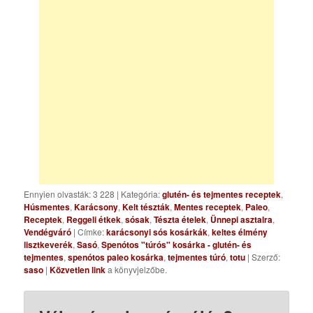
Ennyien olvasták: 3 228
|
Kategória:
glutén- és tejmentes receptek
,
Húsmentes
,
Karácsony
,
Kelt tészták
,
Mentes receptek
,
Paleo
,
Receptek
,
Reggeli étkek
,
sósak
,
Tészta ételek
,
Ünnepi asztalra
,
Vendégváró
| Címke:
karácsonyi sós kosárkák
,
keltes élmény
lisztkeverék
,
Sasó
,
Spenótos "túrós" kosárka - glutén- és
tejmentes
,
spenótos paleo kosárka
,
tejmentes túró
,
totu
| Szerző:
saso
|
Közvetlen link
a könyvjelzőbe.