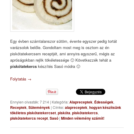
Egy évben számtalanszor sütöm, évente egyszer pedig tortát
varázsolok belőle. Gondoltam most meg is osztom az én
piskótatekercsem receptjét, ami annyira egyszerű, mégis az
apróságokban rejlik tökéletessége 🙂 Következzék tehát a
piskótatekercs
készítés Sasó módra 🙂
Folytatás
→
Ennyien olvasták: 7 214
|
Kategória:
Alapreceptek
,
Édességek
,
Receptek
,
Sütemények
|
Címke:
alapreceptek
,
hogyan készítsünk
tökéletes piskótatekercset
,
piskóta
,
piskótatekercs
,
piskótatekercs recept
,
Sasó
|
Minden vélemény számít!