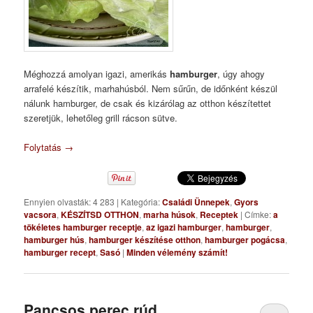
Méghozzá amolyan igazi, amerikás
hamburger
, úgy ahogy
arrafelé készítik, marhahúsból. Nem sűrűn, de időnként készül
nálunk hamburger, de csak és kizárólag az otthon készítettet
szeretjük, lehetőleg grill rácson sütve.
Folytatás
→
Ennyien olvasták: 4 283
|
Kategória:
Családi Ünnepek
,
Gyors
vacsora
,
KÉSZÍTSD OTTHON
,
marha húsok
,
Receptek
|
Címke:
a
tökéletes hamburger receptje
,
az igazi hamburger
,
hamburger
,
hamburger hús
,
hamburger készítése otthon
,
hamburger pogácsa
,
hamburger recept
,
Sasó
|
Minden vélemény számít!
Pancsos perec rúd