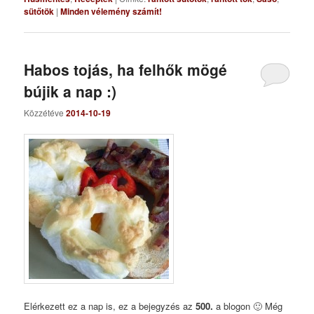
sütőtök
|
Minden vélemény számít!
Habos tojás, ha felhők mögé
bújik a nap :)
Közzétéve
2014-10-19
Elérkezett ez a nap is, ez a bejegyzés az
500.
a blogon 🙂 Még