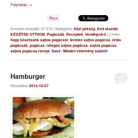
Folytatás
→
Ennyien olvasták: 47 274
|
Kategória:
Házi pékség
,
Kelt tészták
,
KÉSZÍTSD OTTHON
,
Pogácsák
,
Receptek
,
Vendégváró
|
Címke:
hogy készítsünk sajtos pogácsát
,
leveles sajtos pogácsa
,
óriás
pogácsák
,
pogácsa
,
réteges sajtos pogácsa
,
sajtos pogácsa
,
sajtos pogácsa recept
,
Sasó
|
Minden vélemény számít!
Hamburger
Közzétéve
2014-10-07