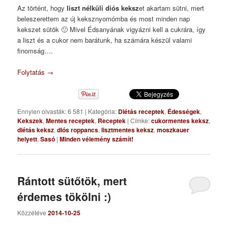
Az történt, hogy
liszt nélküli diós keksz
et akartam sütni, mert
beleszerettem az új keksznyomómba és most minden nap
kekszet sütök 🙂 Mivel Édsanyának vigyázni kell a cukrára, így
a liszt és a cukor nem barátunk, ha számára készül valami
finomság….
Folytatás
→
Ennyien olvasták: 6 581
|
Kategória:
Diétás receptek
,
Édességek
,
Kekszek
,
Mentes receptek
,
Receptek
|
Címke:
cukormentes keksz
,
diétás keksz
,
diós roppancs
,
lisztmentes keksz
,
moszkauer
helyett
,
Sasó
|
Minden vélemény számít!
Rántott sütőtök, mert
érdemes tökölni :)
Közzétéve
2014-10-25