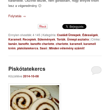
karamellel. Őszinte leszek, nem gondoltam, hogy ennyire finom
lesz a végeredmény 🙂
Folytatás
→
Ennyien olvasták: 4 145
|
Kategória:
Családi Ünnepek
,
Édességek
,
Karamell
,
Receptek
,
Sütemények
,
Torták
,
Ünnepi asztalra
|
Címke:
banán
,
banoffe
,
banoffe charlotte
,
charlotte
,
karamell
,
karamell
krém
,
piskótatekercs
,
Sasó
|
Minden vélemény számít!
Piskótatekercs
Közzétéve
2014-10-08