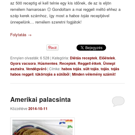
az 500 receptig el kell telnie egy kis időnek, de az is eljön
remélem hamarosan 🙂 Gondoltam a mai reggeli méltó ehhez a
szép kerek számhoz, így most a
habos tojás
receptjével
ünnepelünk… remélem szeretni fogjátok!
Folytatás
→
Ennyien olvasták: 6 528
|
Kategória:
Diétás receptek
,
Előételek
,
Gyors vacsora
,
Húsmentes
,
Receptek
,
Reggeli étkek
,
Ünnepi
asztalra
,
Vendégváró
|
Címke:
habos tojás
,
sült tojás
,
tojás
,
tojás
habos reggeli
,
tükörtojás a sütőből
|
Minden vélemény számít!
Amerikai palacsinta
Közzétéve
2014-10-11