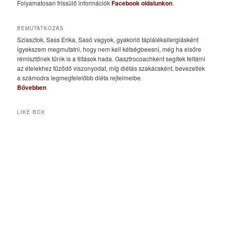
Folyamatosan frissülő információk
Facebook oldalunkon
.
BEMUTATKOZÁS
Sziasztok, Sass Erika, Sasó vagyok, gyakorló táplálékallergiásként
igyekszem megmutatni, hogy nem kell kétségbeesni, még ha elsőre
rémisztőnek tűnik is a tiltások hada. Gasztrocoachként segítek feltárni
az ételekhez fűződő viszonyodat, míg diétás szakácsként, bevezetlek
a számodra legmegfelelőbb diéta rejtelmeibe.
Bővebben
LIKE BOX