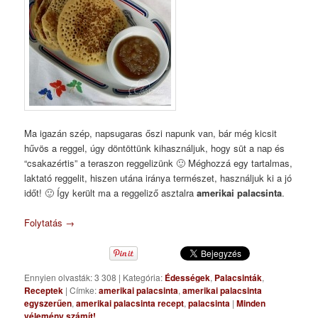
Ma igazán szép, napsugaras őszi napunk van, bár még kicsit
hűvös a reggel, úgy döntöttünk kihasználjuk, hogy süt a nap és
“csakazértis” a teraszon reggelizünk 🙂 Méghozzá egy tartalmas,
laktató reggelit, hiszen utána iránya természet, használjuk ki a jó
időt! 🙂 Így került ma a reggeliző asztalra
amerikai palacsinta
.
Folytatás
→
Ennyien olvasták: 3 308
|
Kategória:
Édességek
,
Palacsinták
,
Receptek
|
Címke:
amerikai palacsinta
,
amerikai palacsinta
egyszerűen
,
amerikai palacsinta recept
,
palacsinta
|
Minden
vélemény számít!