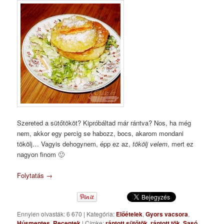
Szereted a sütőtököt? Kipróbáltad már rántva? Nos, ha még
nem, akkor egy percig se habozz, bocs, akarom mondani
tökölj… Vagyis dehogynem, épp ez az,
tökölj velem
, mert ez
nagyon finom 🙂
Folytatás
→
Ennyien olvasták: 6 670
|
Kategória:
Előételek
,
Gyors vacsora
,
Húsmentes
,
Receptek
|
Címke:
rántott sütőtök
,
rántott tök
,
Sasó
,