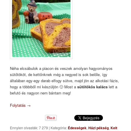
Néha elcsábulok a piacon és veszek amolyan hagyományos
sütőtököt, de kettőnknek még a negyed is sok belőle, így
általában egy-egy darab elfogy sütve, majd jön az alkotási fázis,
hogy a többiből mi készüljön 🙂 Most a
sütőtökös kalács
lett a
befutó és nagyon nem bántam meg!
Folytatás
→
Ennyien olvasták: 7 279
|
Kategória:
Édességek
,
Házi pékség
,
Kelt