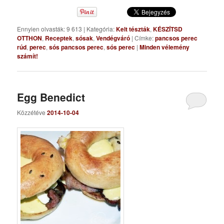
Ennyien olvasták: 9 613
|
Kategória:
Kelt tészták
,
KÉSZÍTSD
OTTHON
,
Receptek
,
sósak
,
Vendégváró
|
Címke:
pancsos perec
rúd
,
perec
,
sós pancsos perec
,
sós perec
|
Minden vélemény
számít!
Egg Benedict
Közzétéve
2014-10-04