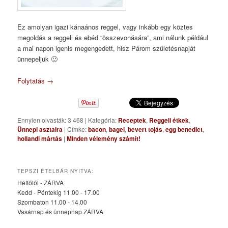
Ez amolyan igazi kánaános reggel, vagy inkább egy köztes
megoldás a reggeli és ebéd “összevonására”, ami nálunk például
a mai napon igenis megengedett, hisz Párom születésnapját
ünnepeljük 🙂
Folytatás
→
Ennyien olvasták: 3 468
|
Kategória:
Receptek
,
Reggeli étkek
,
Ünnepi asztalra
|
Címke:
bacon
,
bagel
,
bevert tojás
,
egg benedict
,
hollandi mártás
|
Minden vélemény számít!
TEPSZI ÉTELBÁR NYITVA:
Hétfőtől - ZÁRVA
Kedd - Péntekig 11.00 - 17.00
Szombaton 11.00 - 14.00
Vasárnap és ünnepnap ZÁRVA