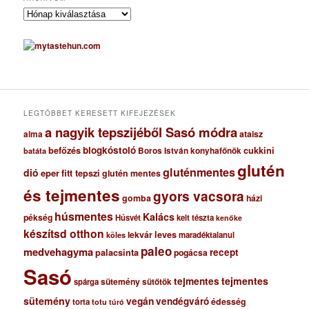
A
r
c
h
í
v
u
m
LEGTÖBBET KERESETT KIFEJEZÉSEK
a nagyik tepszijéből Sasó módra
ataisz
alma
blogkóstoló
befőzés
cukkini
Boros István konyhafőnök
batáta
glutén
gluténmentes
dió
eper
fitt tepszi
glutén mentes
és tejmentes
gyors vacsora
gomba
házi
húsmentes
Kalács
pékség
Húsvét
kelt tészta
kenőke
készítsd otthon
lekvár
leves
maradéktalanul
köles
paleo
medvehagyma
recept
palacsinta
pogácsa
Sasó
tejmentes
tejmentes
sütemény
spárga
sütőtök
sütemény
vegán
vendégváró
édesség
torta
totu
túró