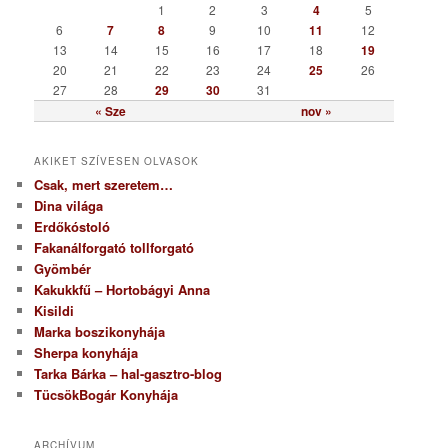
r
1
2
3
4
5
i
6
7
8
9
10
11
12
a
13
14
15
16
17
18
19
20
21
22
23
24
25
26
27
28
29
30
31
« Sze
nov »
AKIKET SZÍVESEN OLVASOK
Csak, mert szeretem…
Dina világa
Erdőkóstoló
Fakanálforgató tollforgató
Gyömbér
Kakukkfű – Hortobágyi Anna
Kisildi
Marka boszikonyhája
Sherpa konyhája
Tarka Bárka – hal-gasztro-blog
TücsökBogár Konyhája
ARCHÍVUM