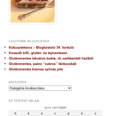
LEGUTÓBBI BEJEGYZÉSEK
Kókusztekercs – Blogkóstoló 34. forduló
Kossuth kifli, glutén- és tejmentesen
Gluténmentes lekváros bukta, ch csökkentett lisztből
Gluténmentes, paleo “cukros” fánkocskák
Gluténmentes krémes szilvás pite
KATEGÓRIA
K
a
t
EZ TÖRTÉNT NÁLAM…
e
g
2014. OKTÓBER
ó
h
k
s
c
p
s
v