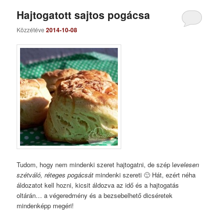
Hajtogatott sajtos pogácsa
Közzétéve
2014-10-08
Tudom, hogy nem mindenki szeret hajtogatni, de szép l
evelesen
szétváló, réteges pogácsát
mindenki szereti 🙂 Hát, ezért néha
áldozatot kell hozni, kicsit áldozva az idő és a hajtogatás
oltárán… a végeredmény és a bezsebelhető dicséretek
mindenképp megéri!