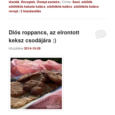
tészták
,
Receptek
,
Ünnepi asztalra
|
Címke:
Sasó
,
sütőtök
,
sütőtökös kakaós kalács
,
sütőtökös kalács
,
sütőtökös kalács
recept
|
2
hozzászólás
Diós roppancs, az elrontott
keksz csodájára :)
Közzétéve
2014-10-29